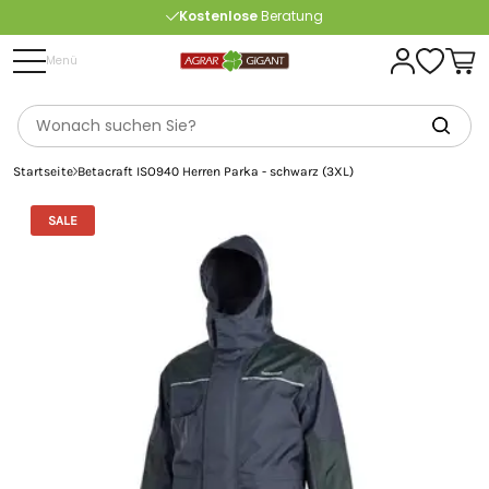
Kostenlose
Beratung
Portofrei
ab 175 € (in DE) – außer Sperrgut
Menü
Startseite
Betacraft ISO940 Herren Parka - schwarz (3XL)
SALE