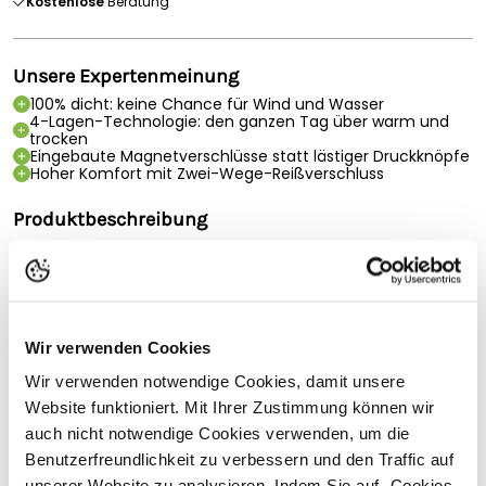
Kostenlose
Beratung
Unsere Expertenmeinung
100% dicht: keine Chance für Wind und Wasser
4-Lagen-Technologie: den ganzen Tag über warm und
trocken
Eingebaute Magnetverschlüsse statt lästiger Druckknöpfe
Hoher Komfort mit Zwei-Wege-Reißverschluss
Produktbeschreibung
Betacraft ISO940 Herren Parka - schwarz (3XL)
Der ISO940 Parka ist ein 100% wasserdichter und
atmungsaktiver Premium-Parka mit 4-Lagen-Technologie,
der Sie den ganzen Tag über warm und trocken hält.
Wir verwenden Cookies
Druckknöpfe sind eine Plage. Also haben wir sie abgeschafft.
Wir verwenden notwendige Cookies, damit unsere
Stattdessen haben wir Magnetverschlüsse eingebaut.
Website funktioniert. Mit Ihrer Zustimmung können wir
ISO940 verfügt über eine vierlagige Tetratec-
auch nicht notwendige Cookies verwenden, um die
Gewebekonstruktion, die sowohl ultimative
Benutzerfreundlichkeit zu verbessern und den Traffic auf
Wasserdichtigkeit als auch Atmungsaktivität gewährleistet.
Vollständige Beschreibung lesen
Die vier Schichten bestehen aus einem strapazierfähigen
unserer Website zu analysieren. Indem Sie auf „Cookies