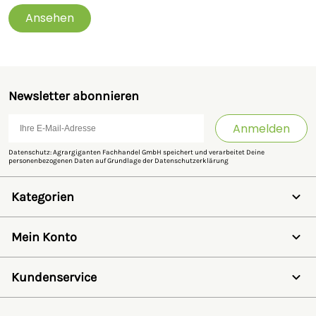
Ansehen
Newsletter abonnieren
Anmelden
Datenschutz: Agrargiganten Fachhandel GmbH speichert und verarbeitet Deine
personenbezogenen Daten auf Grundlage der
Datenschutzerklärung
Kategorien
Weidezaun
Schermaschinen
Mein Konto
Futter- & Tränkesysteme
Haus, Hof & Stall
Anmelden
Spielwaren
Registrieren
Kundenservice
SALE
Wunschzettel
Zaunlexikon
Passwort vergessen
Häufig gestellte Fragen
Kostenlose Fachberatung