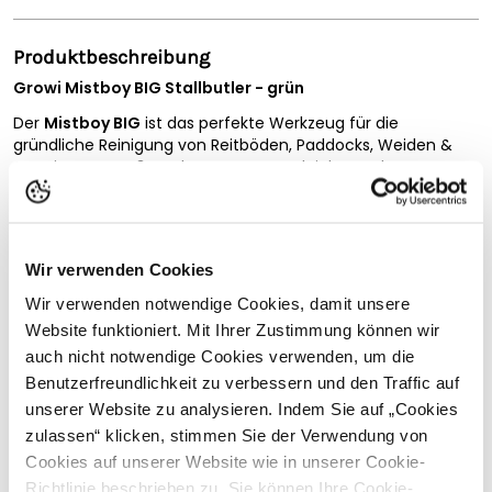
Produktbeschreibung
Growi Mistboy BIG Stallbutler - grün
Der
Mistboy BIG
ist das perfekte Werkzeug für die
gründliche Reinigung von Reitböden, Paddocks, Weiden &
Co. Die extragroßen Abmessungen erleichtern das
Abmisten erheblich und tragen dazu bei, kostspieliges
Einstreu- und Reitbodenmaterial zu sparen, da dies sonst
ungenutzt auf dem Misthaufen landen würde. Mit dem
Mistboy BIG
sind Sie bestens ausgestattet, um Paddocks zu
Wir verwenden Cookies
reinigen, oder den Reitplatz und die Reithalle schnell und
mühelos abzumisten
Wir verwenden notwendige Cookies, damit unsere
Vollständige Beschreibung lesen
Website funktioniert. Mit Ihrer Zustimmung können wir
Dieser groß dimensionierte Bollensammler zeichnet sich
durch eine innovative Konstruktion der Schaufel und der
auch nicht notwendige Cookies verwenden, um die
Kundenbewertungen
dazugehörigen Harke aus. Durch dieses neue Design
Benutzerfreundlichkeit zu verbessern und den Traffic auf
gestaltet sich die Stallarbeit schneller und einfacher als mit
unserer Website zu analysieren. Indem Sie auf „Cookies
altbekannten Mistboys. Hierbei ist besonders die Harke
zulassen“ klicken, stimmen Sie der Verwendung von
hervorzuheben. Diese entfernt ausschließlich den Mist,
Cookies auf unserer Website wie in unserer Cookie-
während sie das Einstreu und Reithallenboden schont. Daher
Passende Produkte
eignet sie sich besonders gut für alle, die Wert auf eine
Richtlinie beschrieben zu. Sie können Ihre Cookie-