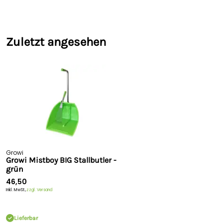
Sicherheitshinweise
Hersteller:
Großewinkelmann GmbH & Co. KG, Wortstr. 34-
36, 33397, Rietberg, Deutschland,
info@growi.de
Zuletzt angesehen
Growi
Growi Mistboy BIG Stallbutler -
grün
46,50
Inkl. MwSt.,
zzgl. Versand
Lieferbar