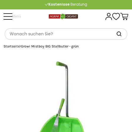
Kostenlose
Beratung
Portofrei
ab 175 € (in DE) – außer Sperrgut
Menü
Startseite
Growi Mistboy BIG Stallbutler - grün