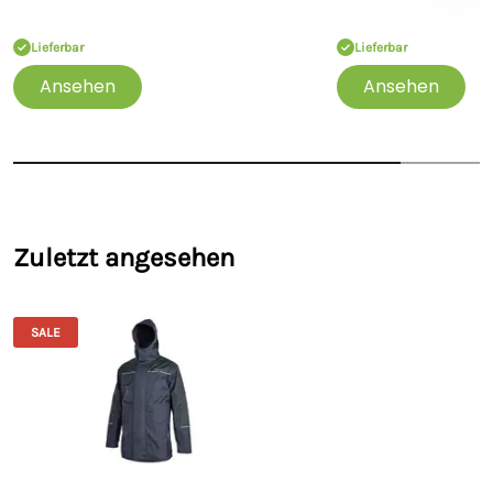
Kinnschutz: Weicher Kinnschutz aus Stoff
Gut sichtbare Streifen: Sicher bleiben, gesehen werden
Lieferbar
Lieferbar
Hergestellt aus recyceltem Stoff
Ansehen
Ansehen
Materialien:
4-Lagen-Gewebe-Technologie: Außenmaterial aus
doppellagigem Ripstop-Nylon mit PU-Membran
Zweilagiges Polyesterfutter mit PU-Membran
Alle Nähte sind versiegelt, auch die des Futters: für
maximale Wasserdichtigkeit
Hohe Abriebfestigkeit, d. h. eine strapazierfähige
Zuletzt angesehen
Außenschicht
Hergestellt aus GRS-zertifizierten, recycelten
Materialien: Jeder Parka wird aus 25 recycelten
Plastikflaschen und 2 kg Altgarn hergestellt
SALE
Silikon-Schild: Hochglänzendes Gewebe, das maximale
Wasserabweisung gewährleistet und verhindert, dass
das Gewebe Feuchtigkeit aufnimmt
Leicht zu reinigender Stoff
Pflegehinweise:
Wenn Sie Ihren Parka täglich benutzen, empfehlen wir Ihnen,