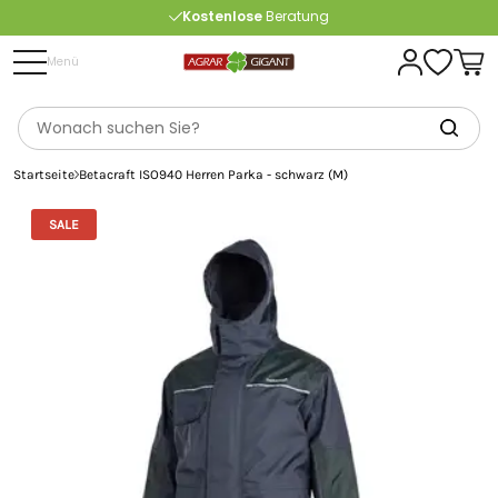
Kostenlose
Beratung
Portofrei
ab 175 € (in DE) – außer Sperrgut
Menü
Startseite
Betacraft ISO940 Herren Parka - schwarz (M)
SALE