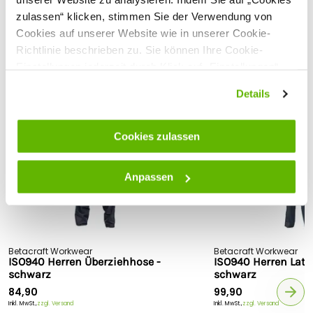
äußeren Ripstop-Gewebe und einer PU-Innenverstärkung,
zulassen“ klicken, stimmen Sie der Verwendung von
Kundenbewertungen
kombiniert mit einem PU-Futter und einer
Cookies auf unserer Website wie in unserer Cookie-
Polyesterverstärkung.
Richtlinie beschrieben zu. Sie können Ihre Cookie-
Größe herausfinden?
Einstellungen jederzeit durch Klick auf „Einstellungen“
ändern.
Ermitteln Sie Ihre Größe direkt Zuhause - ganz ohne
Passende Produkte
Details
Experten oder zusätzliche Beratung! Nutzen Sie ganz einfach
unseren
Size Guide
.
Besonderheiten:
Cookies zulassen
SALE
SALE
100% wasserdicht: 25.000 mm/m2
Atmungsaktiv: 5.000 g/m2
Anpassen
100% winddicht
Magnetische Verschlüsse: Einfaches Öffnen/Schließen
der Sturmklappe mit einer Hand
3 Außentaschen, darunter 2 große Stautaschen und
eine Brusttasche mit Klettverschluss
Betacraft Workwear
Betacraft Workwear
2 leicht zugängliche, wasserdichte Handytaschen innen
ISO940 Herren Überziehhose -
ISO940 Herren Latz
Neoprenbündchen verhindern, dass Wasser den Arm
schwarz
schwarz
hinunterläuft
84,90
99,90
Verstellbare Kapuze: passt sich jedem Kopf an!
Inkl. MwSt.,
zzgl. Versand
Inkl. MwSt.,
zzgl. Versand
Zwei-Wege-Reißverschluss: passt sich der Situation an