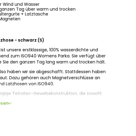
ür Wind und Wasser
ganzen Tag über warm und trocken
ultergurte + Latztasche
 Magneten
zhose - schwarz (S)
st unsere erstklassige, 100% wasserdichte und
send zum ISO940 Womens Parka. Sie verfügt über
e Sie den ganzen Tag lang warm und trocken hält.
Also haben wir sie abgeschafft. Stattdessen haben
baut. Dazu gehören auch Magnetverschlüsse an
nd Latzhosen von ISO940.
lagige Tetratec-Gewebekonstruktion, die sowohl
ls auch Atmungsaktivität gewährleistet. Die vier
esen
m strapazierfähigen äußeren Ripstop-Gewebe und
mbiniert mit einem PU-Futter und einer