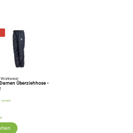
Ermitteln Sie Ihre Größe dire
Beratung! Nutzen Sie ganz ei
Besonderheiten:
100% wasserdicht: 25.0
Atmungsaktiv: 5.000 g/m
E
100% winddicht
Zwickelöffnung mit Reißv
zu erleichtern
Magnetische Verschlüsse 
Seitliche Eingriffsöffnu
Shorts-Taschen
Verstellbare, elastische S
t Workwear
Latztasche
Damen Überziehhose -
Geformte Knie für mehr Fle
z
Doppelnahtverstärkung im
Hergestellt aus recycelte
. Versand
Materialien:
4-Lagen-Gewebe-Technol
ar
Ripstop-Nylon mit PU-M
ehen
Zweilagiges Polyesterfut