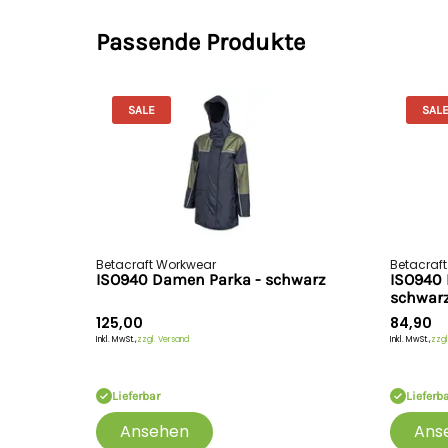
Passende Produkte
SALE
SAL
Betacraft Workwear
Betacraf
ISO940 Damen Parka - schwarz
ISO940 
schwar
125,00
84,90
Inkl. MwSt.,
zzgl. Versand
Inkl. MwSt.,
zzgl
Lieferbar
Lieferb
Ansehen
Ans