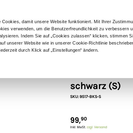
ußer Sperrgut
Schnelle
Lieferung
30-tägiges
Widerrufsrecht
Kostenl
Cookies, damit unsere Website funktioniert. Mit Ihrer Zustimm
kies verwenden, um die Benutzerfreundlichkeit zu verbessern un
alysieren. Indem Sie auf „Cookies zulassen“ klicken, stimmen S
Schermaschinen
Futter- & Tränkesysteme
Haus, Hof 
f unserer Website wie in unserer Cookie-Richtlinie beschriebe
jederzeit durch Klick auf „Einstellungen“ ändern.
Betacraft Workwear
Betacraft ISO
schwarz (S)
SKU: 9517-BKS-S
99,
90
Inkl. MwSt.
zzgl. Versand