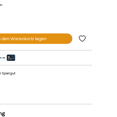
en
n den Warenkorb legen
r Sperrgut
ng