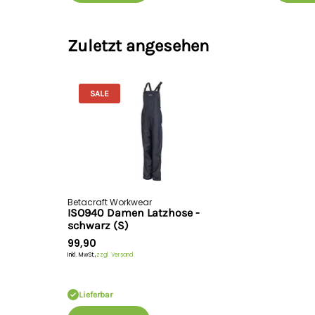
Zuletzt angesehen
SALE
Betacraft Workwear
ISO940 Damen Latzhose -
schwarz (S)
99,90
Inkl. MwSt.,
zzgl. Versand
Lieferbar