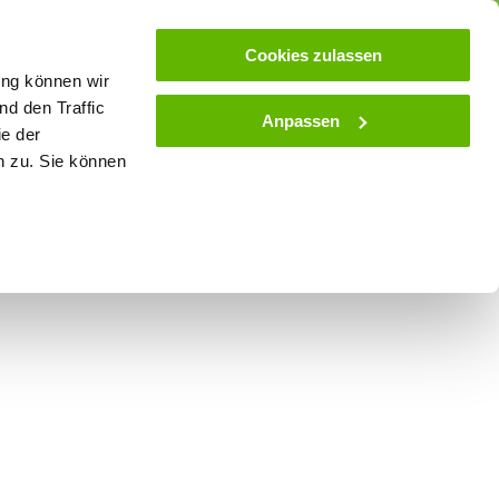
ose
Beratung
Kundenservice
Blog
Cookies zulassen
ung können wir
d den Traffic
Anpassen
ie der
& Stall
Spielwaren
Zaunlexikon
SALE
n zu. Sie können
940 Damen Latzhose -