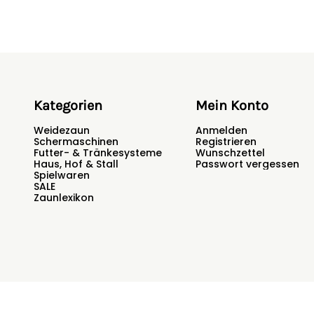
getrocknet werden, allerdings 
Leine im Schatten ist empfehl
Bitte nicht bügeln und nicht ch
Funktionskleidung nicht in fe
beeinträchtigt.
Kategorien
Mein Konto
Weidezaun
Anmelden
Schermaschinen
Registrieren
Futter- & Tränkesysteme
Wunschzettel
Haus, Hof & Stall
Passwort vergessen
Spielwaren
SALE
Zaunlexikon