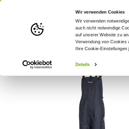
Portofrei
ab 175 € (in DE) – a
Wir verwenden Cookies
Wir verwenden notwendige 
auch nicht notwendige Coo
auf unserer Website zu an
Weidezaun
Zaunlösungen nach Tierart
Verwendung von Cookies au
Ihre Cookie-Einstellungen 
Startseite
Betacraft ISO940 Damen Latzhose - schwarz (S)
Details
SALE