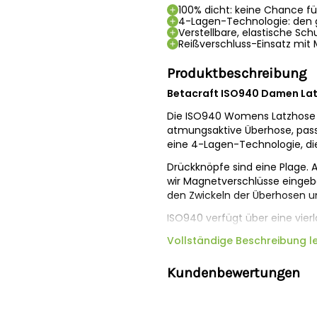
100% dicht: keine Chance f
4-Lagen-Technologie: den 
Verstellbare, elastische Sch
Reißverschluss-Einsatz mit
Produktbeschreibung
Betacraft ISO940 Damen Lat
Die ISO940 Womens Latzhose i
atmungsaktive Überhose, pas
eine 4-Lagen-Technologie, di
Drückknöpfe sind eine Plage. 
wir Magnetverschlüsse einge
den Zwickeln der Überhosen u
ISO940 verfügt über eine vier
ultimative Wasserdichtigkeit a
Vollständige Beschreibung l
Schichten bestehen aus eine
einer PU-Innenverstärkung, ko
Kundenbewertungen
Polyesterverstärkung.
Größe herausfinden?