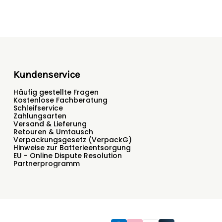
nur auf niedriger Stufe - das Trocknen auf der
enswert (und besser für die Umwelt).
emisch reinigen. Bitte lagern Sie Ihre
uchter Umgebung, da dies die Wasserdichtigkeit
Kundenservice
Häufig gestellte Fragen
Kostenlose Fachberatung
Schleifservice
Zahlungsarten
Versand & Lieferung
Retouren & Umtausch
Verpackungsgesetz (VerpackG)
Hinweise zur Batterieentsorgung
EU - Online Dispute Resolution
Partnerprogramm