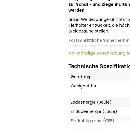
zur Schaf - und Ziegenhaltu
werden.
Unser Weidezaungerät hotshoc
Tierhalter entwickelt, die höch
Weidezäune stellen.
Fortschrittliche Sicherheit m
Weidezaungerät bietet einen 
Ausgangsenergien für Ihren We
Vollständige Beschreibung l
Funktion schützt Mensch und T
Impulsabgabe abschaltet oder
Technische Spezifikati
wir höchste Sicherheit auf Ihr
Gerätetyp
Impulskontrolle mit visuell
visuelle Impulskontrolle – da
Geeignet für
schon von Weitem anzuzeigen, d
klare und einfache Überwachu
Ladeenergie (Joule)
Flexibler Einsatz für große u
unterschiedlichen Ausgangsen
Entladeenergie (Joule)
flexiblen Einsatz auf großen 
Eindrähtig max. (CEE)
stellt sicher, dass Sie das We
und Ihres Anwesens anpassen