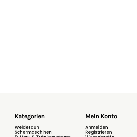
Ideal für robuste, langhaa
Abwehrsituationen wie W
Power Control - Aktivitä
Impulse Control - Fehler
Starke Leistung für höch
Extrem schlagfestes Geh
Aufhängung zur Wandm
Lüftungsschlitze für den 
Praktisch mit zwei Zaunau
Sicherheitshinweise
Hersteller:
horizont group Gm
Deutschland,
animalcare@hor
Kategorien
Mein Konto
Weidezaun
Anmelden
Schermaschinen
Registrieren