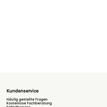
rige oder gefiederte Tiere sowie für schwierige
ildabwehr
tsanzeige des Weidezaungerätes
überwachung Taktfolge
ste Ansprüche
äuse aus Polycarbonat
ontage
Austritt von Kondenswasser
sgängen - stark und extra stark
bH, Homberger Weg 4-6, 34497 Korbach,
izont.com
Kundenservice
Häufig gestellte Fragen
Kostenlose Fachberatung