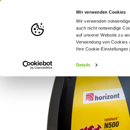
Portofrei
ab 175 € (in DE) – a
Wir verwenden Cookies
Wir verwenden notwendige 
auch nicht notwendige Coo
auf unserer Website zu an
Weidezaun
Zaunlösungen nach Tierart
Verwendung von Cookies au
Ihre Cookie-Einstellungen 
Startseite
Horizont Weidezaungerät/Netzgerät - hotshock® N50
Details