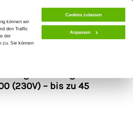
ose
Beratung
Kundenservice
Blog
Cookies zulassen
ung können wir
d den Traffic
Anpassen
ie der
& Stall
Spielwaren
Zaunlexikon
SALE
n zu. Sie können
ezaungerät/Netzgerät -
0 (230V) – bis zu 45