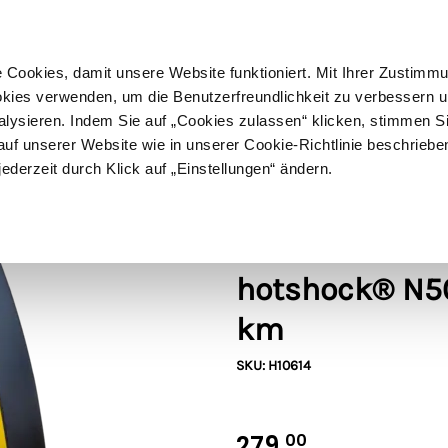
ußer Sperrgut
Schnelle
Lieferung
30-tägiges
Widerrufsrecht
Kostenl
Cookies, damit unsere Website funktioniert. Mit Ihrer Zustimm
kies verwenden, um die Benutzerfreundlichkeit zu verbessern un
alysieren. Indem Sie auf „Cookies zulassen“ klicken, stimmen S
Schermaschinen
Futter- & Tränkesysteme
Haus, Hof 
f unserer Website wie in unserer Cookie-Richtlinie beschriebe
jederzeit durch Klick auf „Einstellungen“ ändern.
0 (230V) – bis zu 45 km
Horizont
Horizont Weid
hotshock® N50
km
SKU: H10614
279,
00