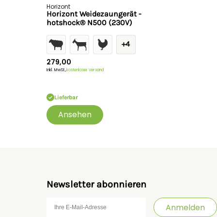
Horizont
Horizont Weidezaungerät -
hotshock® N500 (230V)
+4
279,00
Inkl. MwSt.,
kostenloser Versand
Lieferbar
Ansehen
Newsletter abonnieren
Anmelden