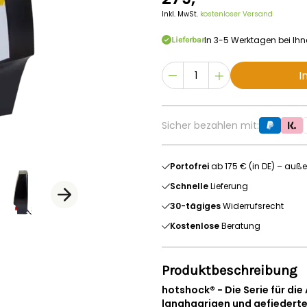
Inkl. MwSt.
kostenloser Versand
In 3-5 Werktagen bei Ih
Lieferbar
I
Sicher bezahlen mit:
Portofrei
ab 175 € (in DE) – auße
Schnelle
Lieferung
30-tägiges
Widerrufsrecht
Kostenlose
Beratung
Produktbeschreibung
hotshock® - Die Serie für di
langhaarigen und gefiedert