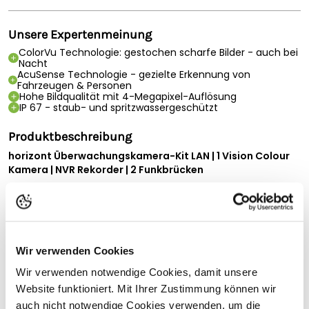
Unsere Expertenmeinung
ColorVu Technologie: gestochen scharfe Bilder - auch bei
Nacht
AcuSense Technologie - gezielte Erkennung von
Fahrzeugen & Personen
Hohe Bildqualität mit 4-Megapixel-Auflösung
IP 67 - staub- und spritzwassergeschützt
Produktbeschreibung
horizont Überwachungskamera-Kit LAN | 1 Vision Colour
Kamera | NVR Rekorder | 2 Funkbrücken
Intelligente Sicherheits-Nachtsichtkamera zum Schutz und
zur Sicherung Ihrer Gebäude (Industriegebäude, Lagerhallen,
landwirtschaftliche Gebäude usw.). Mit AcuSense-
Technologie
zur intelligenten Erkennung von Fahrzeugen und Personen
Wir verwenden Cookies
sowie der Color-Vu-Technologie für eine exzellente
Wir verwenden notwendige Cookies, damit unsere
Nachtsicht in Farbe.
Website funktioniert. Mit Ihrer Zustimmung können wir
Das praktische Kamera Kit Wireless besteht aus einer
Vollständige Beschreibung lesen
auch nicht notwendige Cookies verwenden, um die