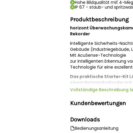
Hohe Bildqualität mit 4-Me
IP 67 - staub- und spritzwa
Produktbeschreibung
horizont Überwachungskamera
Rekorder
Intelligente Sicherheits-Nach
Gebäude (Industriegebäude, La
Mit AcuSense-Technologie
zur intelligenten Erkennung 
Technologie für eine exzellent
Das praktische Starter-Kit L
einem Netzwerkrekorder mit 
einem 20 Meter langen Netzw
Vollständige Beschreibung l
4-Kanal Rekorders unkompliz
Kundenbewertungen
Die intelligente Nachtsichtkam
ColorVu-Technologie 24/7 leben
Objektiven, Hochleistungssen
Downloads
F1.0 sammelt mehr Licht, um h
Bedienungsanleitung
Fortschrittliche Sensortechno