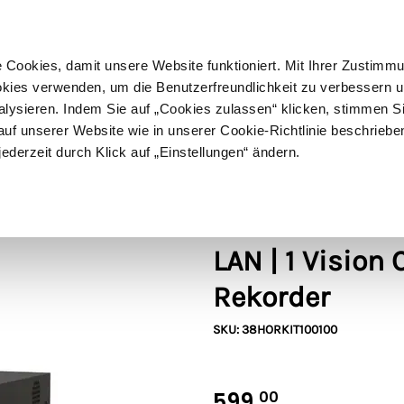
ußer Sperrgut
Schnelle
Lieferung
30-tägiges
Widerrufsrecht
Kostenl
Cookies, damit unsere Website funktioniert. Mit Ihrer Zustimm
kies verwenden, um die Benutzerfreundlichkeit zu verbessern un
alysieren. Indem Sie auf „Cookies zulassen“ klicken, stimmen S
Schermaschinen
Futter- & Tränkesysteme
Haus, Hof 
f unserer Website wie in unserer Cookie-Richtlinie beschriebe
jederzeit durch Klick auf „Einstellungen“ ändern.
our Kamera | NVR Rekorder
Horizont
horizont Übe
LAN | 1 Vision
Rekorder
SKU: 38HORKIT100100
599,
00