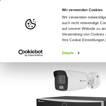
Portofrei
ab 175 € (in DE) – a
Wir verwenden Cookies
Wir verwenden notwendige 
auch nicht notwendige Coo
auf unserer Website zu an
Weidezaun
Zaunlösungen nach Tierart
Verwendung von Cookies au
Ihre Cookie-Einstellungen 
Startseite
horizont Überwachungskamera-Kit LAN | 1 Vision Col
Details