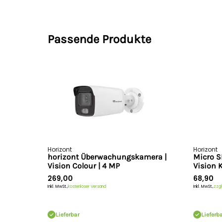
Passende Produkte
Horizont
Horizont
horizont Überwachungskamera |
Micro S
Vision Colour | 4 MP
Vision 
269,00
68,90
Inkl. MwSt.,
kostenloser Versand
Inkl. MwSt.,
zzgl
Lieferbar
Lieferb