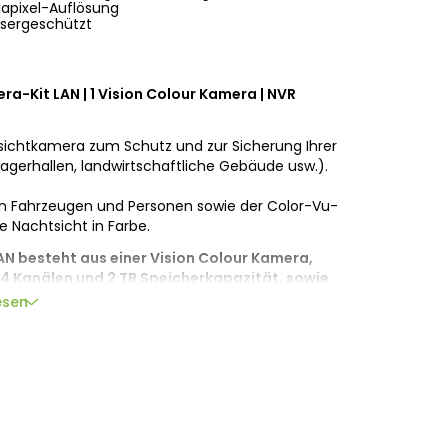
gapixel-Auflösung
ssergeschützt
-Kit LAN | 1 Vision Colour Kamera | NVR
tsichtkamera zum Schutz und zur Sicherung Ihrer
gerhallen, landwirtschaftliche Gebäude usw.).
von Fahrzeugen und Personen sowie der Color-Vu-
e Nachtsicht in Farbe.
AN besteht aus einer Vision Colour Kamera,
4 Kanälen und 2 TB Speicherkapazität, sowie
erkkabel. Das Set ist dank des mitgelieferten
esen
iert um 3 weitere Kameras erweiterbar.
era Vision Colour bietet dank der integrierten
dige, farbige Bilder mit fortschrittlichen F1.0-
soren und Weißlicht-Beleuchtung. Die Superblende
ellere Bilder zu erzeugen.
logie kann die Nutzung des verfügbaren Lichts