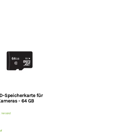
erheblich verbessern. In Szen
Zusatzbeleuchtung für farbige B
schön anzusehen, denn Studie
besser merken können. Das Auf
üblichen Schwarz-Weiß-Bilder
DORI
Das DORI System ist ein Indikat
Kameras. Mit diesem Indikator
Blick analysieren.
DORI liefert Ihnen technische
D-Speicherkarte für
Zusätzlich sollten Sie die Hö
Kameras - 64 GB
Installationsort berücksichtige
Detect / Entdecken : 53 
. Versand
Observe / Beobachten : 
Recognise / Erkennen : 11
ar
Identify / Identifizieren: 2