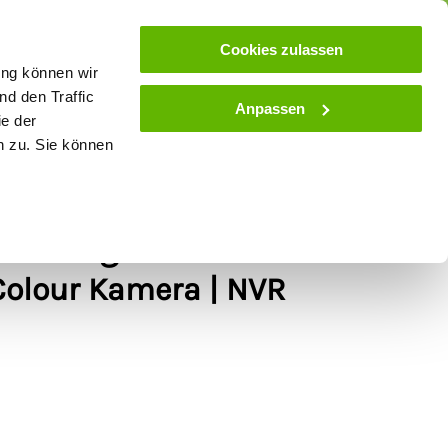
ose
Beratung
Kundenservice
Blog
Cookies zulassen
ung können wir
d den Traffic
Anpassen
ie der
& Stall
Spielwaren
Zaunlexikon
SALE
n zu. Sie können
rwachungskamera-Kit
 Colour Kamera | NVR