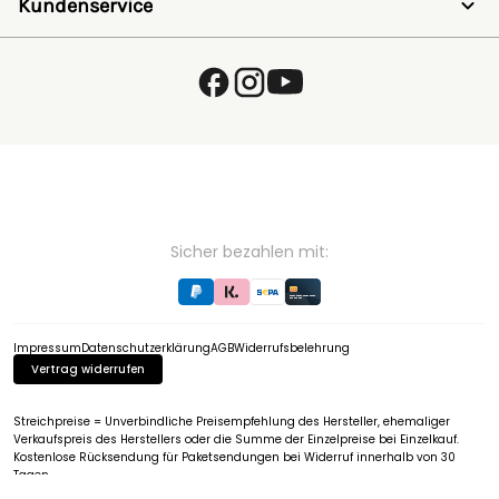
Registrieren
Kundenservice
SALE
Wunschzettel
Zaunlexikon
Passwort vergessen
Häufig gestellte Fragen
Kostenlose Fachberatung
Schleifservice
Zahlungsarten
Versand & Lieferung
Retouren & Umtausch
Verpackungsgesetz (VerpackG)
Hinweise zur Batterieentsorgung
EU - Online Dispute Resolution
Partnerprogramm
Sicher bezahlen mit:
Impressum
Datenschutzerklärung
AGB
Widerrufsbelehrung
Vertrag widerrufen
Streichpreise = Unverbindliche Preisempfehlung des Hersteller, ehemaliger
Verkaufspreis des Herstellers oder die Summe der Einzelpreise bei Einzelkauf.
Kostenlose Rücksendung für Paketsendungen bei Widerruf innerhalb von 30
Tagen.