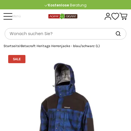
Kostenlose
Beratung
Portofrei
ab 175 € (in DE) – außer Sperrgut
Menü
Startseite
Betacraft Heritage Herrenjacke - blau/schwarz (L)
SALE