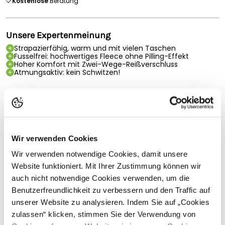
Kostenlose
Beratung
Unsere Expertenmeinung
Strapazierfähig, warm und mit vielen Taschen
Fusselfrei: hochwertiges Fleece ohne Pilling-Effekt
Hoher Komfort mit Zwei-Wege-Reißverschluss
Atmungsaktiv: kein Schwitzen!
Produktbeschreibung
Betacraft Heritage Herrenjacke - blau/schwarz (L)
Die Heritage-Jacke ist robust, warm und hat viele Taschen.
Sie ist ideal, um den Elementen zu trotzen, egal wohin Sie sie
Wir verwenden Cookies
mitnehmen.
Wir verwenden notwendige Cookies, damit unsere
Sie besteht aus gebürstetem Trikot und ist damit robust
Website funktioniert. Mit Ihrer Zustimmung können wir
genug für einen Tag auf dem Bauernhof, aber auch stylisch
auch nicht notwendige Cookies verwenden, um die
genug für einen Samstagmorgen im örtlichen Sportverein.
Sie hält den Wind in Schach und hält leichtem saisonalen
Benutzerfreundlichkeit zu verbessern und den Traffic auf
Regen stand.
unserer Website zu analysieren. Indem Sie auf „Cookies
Vollständige Beschreibung lesen
zulassen“ klicken, stimmen Sie der Verwendung von
Heritage besteht aus einem wasserabweisenden Gewebe