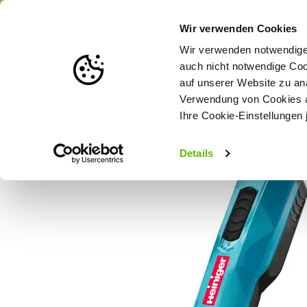
Portofrei
ab 175 € (in DE) – a
Wir verwenden Cookies
Wir verwenden notwendige 
auch nicht notwendige Coo
auf unserer Website zu an
Weidezaun
Zaunlösungen nach Tierart
Verwendung von Cookies au
Ihre Cookie-Einstellungen 
Startseite
Heiniger Schermaschine Opal Scherkopf #10 - 2 Akku
Details