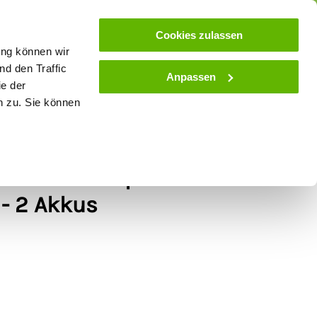
ose
Beratung
Kundenservice
Blog
Cookies zulassen
ung können wir
d den Traffic
Anpassen
ie der
& Stall
Spielwaren
Zaunlexikon
SALE
n zu. Sie können
rmaschine Opal
 - 2 Akkus