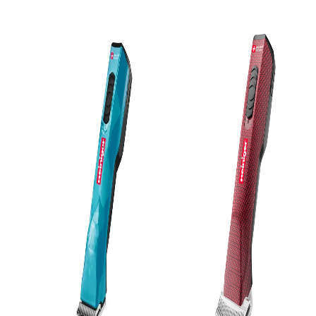
Abmessungen (L x B x H):
Lieferumfang:
1 Schermaschine OPAL
1 Scherkopf #10
2 Akkus
1 Ladestation
1 Transport- und Aufbew
1 Schermaschinenöl
1 Reinigungspinsel
1 Handbuch
Pflegehinweis:
Der mitgelieferter Original H