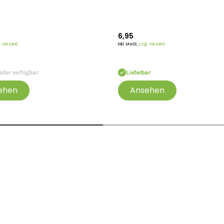
1.5 mm
2.5 mm
6,95
. Versand
Inkl. MwSt.,
zzgl. Versand
eder verfügbar
Lieferbar
ehen
Ansehen