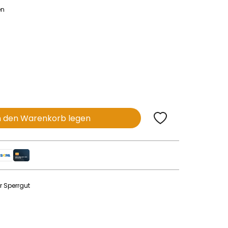
en
n den Warenkorb legen
r Sperrgut