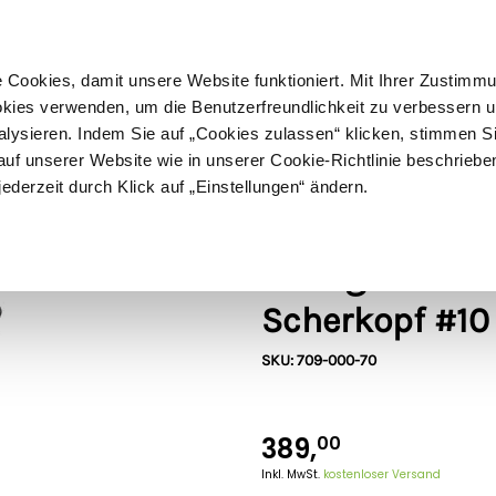
ußer Sperrgut
Schnelle
Lieferung
30-tägiges
Widerrufsrecht
Kostenl
Cookies, damit unsere Website funktioniert. Mit Ihrer Zustimm
kies verwenden, um die Benutzerfreundlichkeit zu verbessern un
alysieren. Indem Sie auf „Cookies zulassen“ klicken, stimmen S
Schermaschinen
Futter- & Tränkesysteme
Haus, Hof 
f unserer Website wie in unserer Cookie-Richtlinie beschriebe
jederzeit durch Klick auf „Einstellungen“ ändern.
s
Heiniger
Heiniger Sche
Scherkopf #10
SKU: 709-000-70
389,
00
Inkl. MwSt.
kostenloser Versand