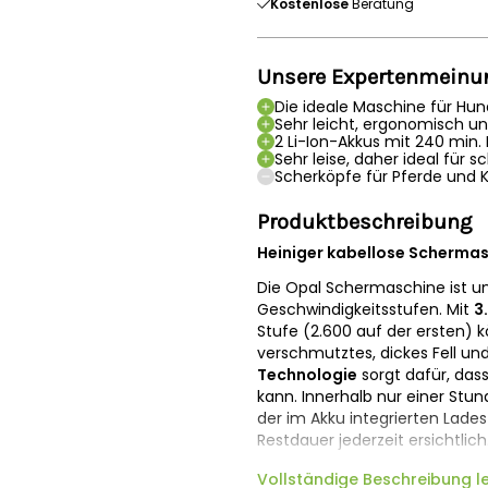
Kostenlose
Beratung
Unsere Expertenmeinu
Die ideale Maschine für Hu
Sehr leicht, ergonomisch u
2 Li-Ion-Akkus mit 240 min. 
Sehr leise, daher ideal für
Scherköpfe für Pferde und K
Produktbeschreibung
Heiniger kabellose Schermas
Die Opal Schermaschine ist un
Geschwindigkeitsstufen. Mit
3
Stufe (2.600 auf der ersten) k
verschmutztes, dickes Fell und
Technologie
sorgt dafür, das
kann. Innerhalb nur einer Stun
der im Akku integrierten Lade
Restdauer jederzeit ersichtlich
Die Opal ist ergonomisch auf 
Vollständige Beschreibung l