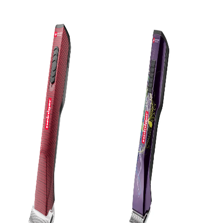
 204 x 50 x 44 mm
ahrungsbox
einiger SnapOn Scherkopf wird aus hochwertigem