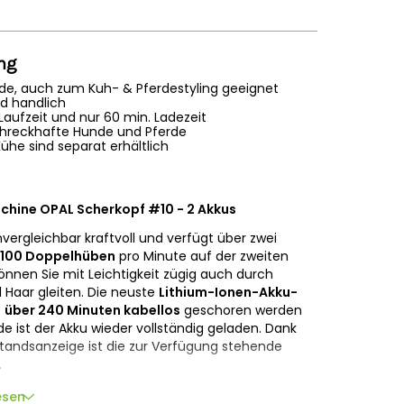
ng
nde, auch zum Kuh- & Pferdestyling geeignet
nd handlich
Laufzeit und nur 60 min. Ladezeit
 schreckhafte Hunde und Pferde
ühe sind separat erhältlich
chine OPAL Scherkopf #10 - 2 Akkus
vergleichbar kraftvoll und verfügt über zwei
.100 Doppelhüben
pro Minute auf der zweiten
önnen Sie mit Leichtigkeit zügig auch durch
 Haar gleiten. Die neuste
Lithium-Ionen-Akku-
s
über 240 Minuten kabellos
geschoren werden
de ist der Akku wieder vollständig geladen. Dank
standsanzeige ist die zur Verfügung stehende
.
dem neusten Stand und liegt perfekt in der Hand.
esen