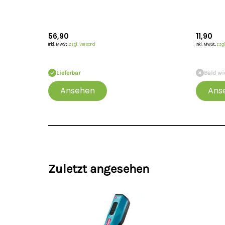
Schnitthöhe Messer
1.5 mm
56,90
11,90
Inkl. MwSt.,
zzgl. Versand
Inkl. MwSt.,
zzgl
Lieferbar
Bald wi
Ansehen
Ans
Zuletzt angesehen