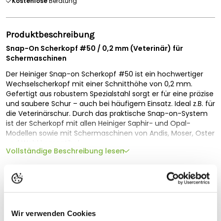
Kostenlose
Beratung
Produktbeschreibung
Snap-On Scherkopf #50 / 0,2 mm (Veterinär) für
Schermaschinen
Der Heiniger Snap-on Scherkopf #50 ist ein hochwertiger
Wechselscherkopf mit einer Schnitthöhe von 0,2 mm.
Gefertigt aus robustem Spezialstahl sorgt er für eine präzise
und saubere Schur – auch bei häufigem Einsatz. Ideal z.B. für
die Veterinärschur. Durch das praktische Snap-on-System
ist der Scherkopf mit allen Heiniger Saphir- und Opal-
Modellen sowie mit Schermaschinen von Andis, Moser, Oster
und Wahl kompatibel.
Vollständige Beschreibung lesen
Das präzise geschliffene Schermesser überzeugt durch
konstant hohe Schnittqualität und lässt sich mehrfach
Technische Spezifikationen
nachschärfen, wodurch die Nutzungsdauer zusätzlich
verlängert wird.
Geeignet für
Anwendung - Scherkopf Heiniger #50
Typ
Scherkopf
Wir verwenden Cookies
Exzellentes Schermesser zur Profischur für Veterinäre,