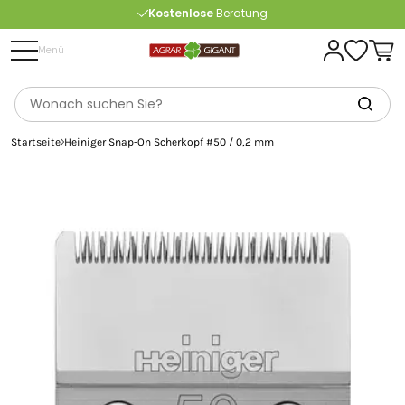
Kostenlose
Beratung
Portofrei
ab 175 € (in DE) – außer Sperrgut
Menü
Startseite
Heiniger Snap-On Scherkopf #50 / 0,2 mm