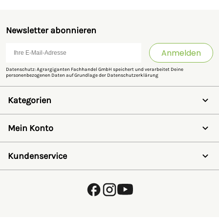
Newsletter abonnieren
Anmelden
Datenschutz: Agrargiganten Fachhandel GmbH speichert und verarbeitet Deine
personenbezogenen Daten auf Grundlage der
Datenschutzerklärung
Kategorien
Weidezaun
Schermaschinen
Mein Konto
Futter- & Tränkesysteme
Haus, Hof & Stall
Anmelden
Spielwaren
Registrieren
Kundenservice
SALE
Wunschzettel
Zaunlexikon
Passwort vergessen
Häufig gestellte Fragen
Kostenlose Fachberatung
Schleifservice
Zahlungsarten
Versand & Lieferung
Retouren & Umtausch