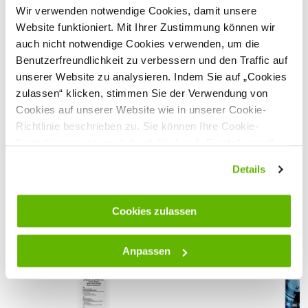
Schnitthöhe
0.2 mm
Wir verwenden notwendige Cookies, damit unsere
Katzen und Kühe
Website funktioniert. Mit Ihrer Zustimmung können wir
Eigenschaften - Scherkopf Heiniger #50
auch nicht notwendige Cookies verwenden, um die
Präzisionsschermesser mit 0,2 mm Schnitthöhe
Benutzerfreundlichkeit zu verbessern und den Traffic auf
Aus hochfestem Spezialstahl, ermöglicht wiederholten
unserer Website zu analysieren. Indem Sie auf „Cookies
Nachschliff
Sehen Sie sich alle technischen Spezifikationen an
zulassen“ klicken, stimmen Sie der Verwendung von
Passend für Heiniger Saphir, Opal und Onyx sowie Andis,
Cookies auf unserer Website wie in unserer Cookie-
Moser, Oster, Wahl
Kundenbewertungen
Richtlinie beschrieben zu. Sie können Ihre Cookie-
Einstellungen jederzeit durch Klick auf „Einstellungen“
ändern.
Details
Passende Produkte
Pflegetipps für Schermesser und Schermaschine:
Cookies zulassen
Während der Schur:
Anpassen
Das Fell des Tieres muss möglichst sauber, trocken und
nicht verschwitzt sein. Schmutzpartikel im Fell wie z.B. Sand
sorgen für eine deutlich geringere Haltbarkeit der
Schermesser.