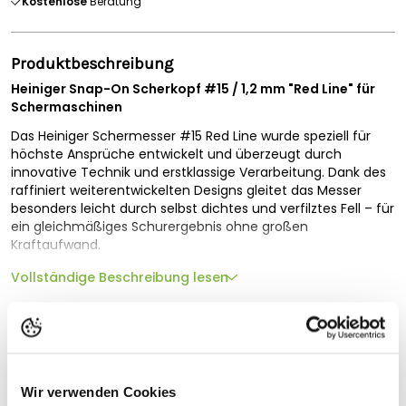
Kostenlose
Beratung
Produktbeschreibung
Heiniger Snap-On Scherkopf #15 / 1,2 mm "Red Line" für
Schermaschinen
Das Heiniger Schermesser #15 Red Line wurde speziell für
höchste Ansprüche entwickelt und überzeugt durch
innovative Technik und erstklassige Verarbeitung. Dank des
raffiniert weiterentwickelten Designs gleitet das Messer
besonders leicht durch selbst dichtes und verfilztes Fell – für
ein gleichmäßiges Schurergebnis ohne großen
Kraftaufwand.
Der
optimierte Schliff
und ein
spezielles Härteverfahren
Vollständige Beschreibung lesen
reduzieren nicht nur die Belastung beim Scheren, sondern
verlängern auch die Standzeit des Messers deutlich. Ein
Technische Spezifikationen
perfekt eingestellter Scherdruck sorgt für gleichbleibend
hohe Schnittleistung, während modernste
Geeignet für
Fertigungstechnologien konstante Qualität garantieren.
Typ
Scherkopf
Wir verwenden Cookies
Der hochwertige Werkzeugstahl mit speziellem
Chrom-