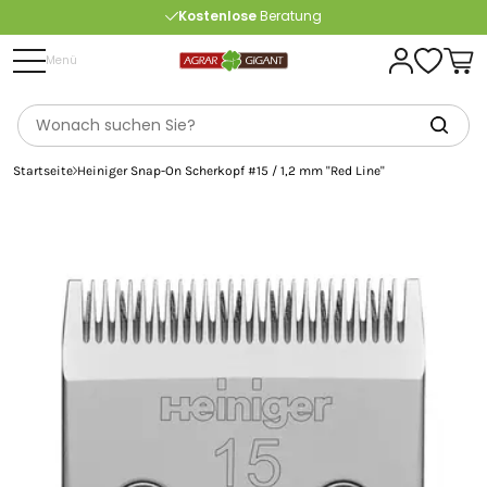
Kostenlose
Beratung
Portofrei
ab 175 € (in DE) – außer Sperrgut
Menü
Startseite
Heiniger Snap-On Scherkopf #15 / 1,2 mm "Red Line"