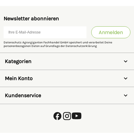
Hersteller:
Heiniger AG, Industrieweg 8, 3360
Herzogenbuchsee, Schweiz,
info@heiniger.com
Newsletter abonnieren
Anmelden
Datenschutz: Agrargiganten Fachhandel GmbH speichert und verarbeitet Deine
personenbezogenen Daten auf Grundlage der
Datenschutzerklärung
Kategorien
Weidezaun
Schermaschinen
Mein Konto
Futter- & Tränkesysteme
Haus, Hof & Stall
Anmelden
Spielwaren
Registrieren
Kundenservice
SALE
Wunschzettel
Zaunlexikon
Passwort vergessen
Häufig gestellte Fragen
Kostenlose Fachberatung
Schleifservice
Zahlungsarten
Versand & Lieferung
Retouren & Umtausch