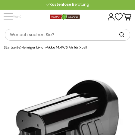
Kostenlose
Beratung
Portofrei
ab 175 € (in DE) – außer Sperrgut
Menü
Startseite
Heiniger Li-Ion-Akku 14.4V/5 Ah für Xcell