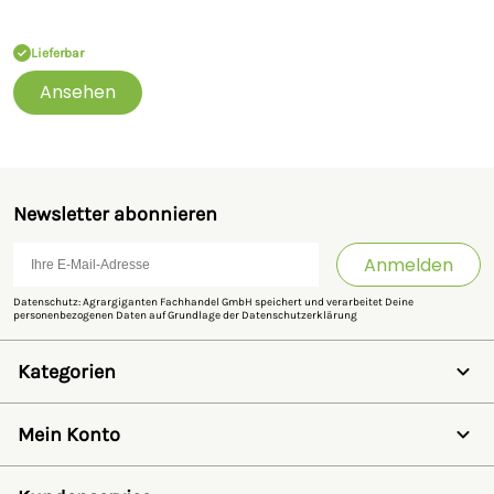
Lieferbar
Ansehen
Newsletter abonnieren
Anmelden
Datenschutz: Agrargiganten Fachhandel GmbH speichert und verarbeitet Deine
personenbezogenen Daten auf Grundlage der
Datenschutzerklärung
Kategorien
Weidezaun
Schermaschinen
Mein Konto
Futter- & Tränkesysteme
Haus, Hof & Stall
Anmelden
Spielwaren
Registrieren