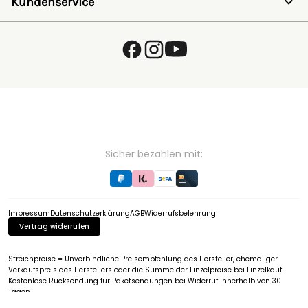
Kundenservice
SALE
Wunschzettel
Zaunlexikon
Passwort vergessen
Häufig gestellte Fragen
Kostenlose Fachberatung
Schleifservice
Zahlungsarten
Versand & Lieferung
Retouren & Umtausch
Verpackungsgesetz (VerpackG)
Hinweise zur Batterieentsorgung
EU - Online Dispute Resolution
Partnerprogramm
Sicher bezahlen mit:
Impressum
Datenschutzerklärung
AGB
Widerrufsbelehrung
Vertrag widerrufen
Streichpreise = Unverbindliche Preisempfehlung des Hersteller, ehemaliger
Verkaufspreis des Herstellers oder die Summe der Einzelpreise bei Einzelkauf.
Kostenlose Rücksendung für Paketsendungen bei Widerruf innerhalb von 30
Tagen.