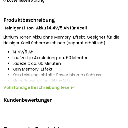
Kostenlose
Beratung
Produktbeschreibung
Heiniger Li-Ion-Akku 14.4V/5 Ah für Xcell
Lithium-Ionen Akku ohne Memory-Effekt. Geeignet für die
Heiniger Xcell Schermaschinen (separat erhältlich).
14.4V/5 Ah
Laufzeit je Akkuladung: ca. 60 Minuten
Ladezeit: ca. 60 Minuten
Kein Memory-Effekt
Kein Leistungsabfall - Power bis zum Schluss
Mehr Power als bei NiMh-Akkus
Sehr viele Lade-/Entladezyklen möglich
Vollständige Beschreibung lesen
Kaum Entladung bei Nichtnutzung
Kundenbewertungen
Informationen zum Batteriegesetz:
Da wir Batterien und Akkus bzw. solche Geräte verkaufen, die
Batterien und Akkus enthalten, sind wir nach dem