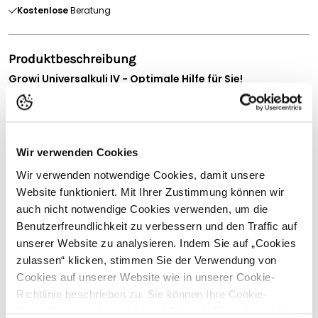
Kostenlose
Beratung
Produktbeschreibung
Growi Universalkuli IV - Optimale Hilfe für Sie!
Diese ergonomisch gestaltetete Transportkarre macht
Ihnen die Arbeit leichter. Bringen Sie schwere Lasten ganz
einfach da hin, wo Sie sie brauchen.
Der Growi® Universalkuli IV ist ein
äusserst wendiger Helfer
Wir verwenden Cookies
bei Ihrer täglichen Arbeit im Stall und dem Hof. Durch seine
Wir verwenden notwendige Cookies, damit unsere
ergnomoische Gestaltung, seine ausgewogene
Website funktioniert. Mit Ihrer Zustimmung können wir
Lastenverteilung und seine
Luftbereifung
auf zwei Rädern
ist er besonders
auch nicht notwendige Cookies verwenden, um die
leicht zu manövrieren
- auch auf
unebenem Gelände.
Vollständige Beschreibung lesen
Benutzerfreundlichkeit zu verbessern und den Traffic auf
unserer Website zu analysieren. Indem Sie auf „Cookies
Die Leerung des Inhaltes gelingt durch müheloses Neigen
Kundenbewertungen
und Aufstellen. Dank seiner hochwertigen Verarbeitung und
zulassen“ klicken, stimmen Sie der Verwendung von
der feuerverzinkten, wasserdicht verschweissten Mulde ist
Cookies auf unserer Website wie in unserer Cookie-
der Universalkuli III ein äusserst
robustes
Transportgerät für
Richtlinie beschrieben zu. Sie können Ihre Cookie-
die Entmistung, Fütterung oder zur Verteilung von Einstreu.
Einstellungen jederzeit durch Klick auf „Einstellungen“
Sein Fassungsvermögen beträgt 470 Liter bei einer