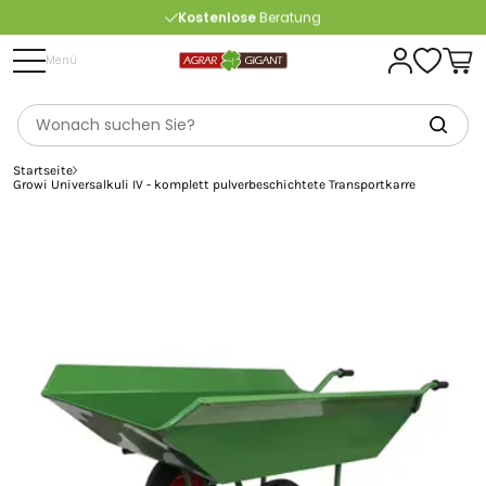
Kostenlose
Beratung
Portofrei
ab 175 € (in DE) – außer Sperrgut
Menü
Startseite
Growi Universalkuli IV - komplett pulverbeschichtete Transportkarre