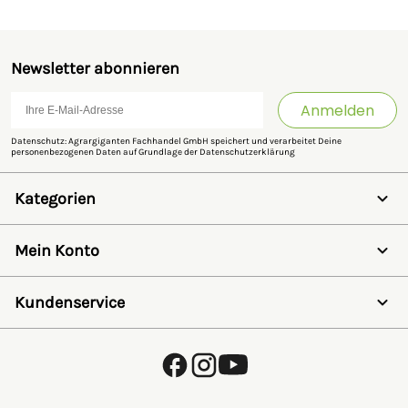
Newsletter abonnieren
Anmelden
Datenschutz: Agrargiganten Fachhandel GmbH speichert und verarbeitet Deine
personenbezogenen Daten auf Grundlage der
Datenschutzerklärung
Kategorien
Weidezaun
Schermaschinen
Mein Konto
Futter- & Tränkesysteme
Haus, Hof & Stall
Anmelden
Spielwaren
Registrieren
Kundenservice
SALE
Wunschzettel
Zaunlexikon
Passwort vergessen
Häufig gestellte Fragen
Kostenlose Fachberatung
Schleifservice
Zahlungsarten
Versand & Lieferung