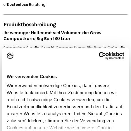
Kostenlose
Beratung
Produktbeschreibung
Ihr wendiger Helfer mit viel Volumen: die Growi
Compactkarre Big Ben 180 Liter
Entdecken Sie die Growi® Compactkarre Big Ben in Grün, die
ideale Lösung für den täglichen Einsatz im Stall, auf dem
Hof, im Garten oder rund um Gebäude. Mit ihrem
großzügigen Fassungsvermögen
von ca. 180 Litern eignet
sie sich hervorragend für den Transport von Mist, Futter,
Wir verwenden Cookies
Einstreu, Laub, Gartenabfällen und vielen weiteren
Materialien.
Wir verwenden notwendige Cookies, damit unsere
Die
stabile PE-Mulde
ist pflegeleicht und für den
Website funktioniert. Mit Ihrer Zustimmung können wir
Vollständige Beschreibung lesen
regelmäßigen Einsatz konzipiert. Das
feuerverzinkte
auch nicht notwendige Cookies verwenden, um die
Untergestell
sorgt für hohe Stabilität und schützt
Kundenbewertungen
Benutzerfreundlichkeit zu verbessern und den Traffic auf
zuverlässig vor Korrosion. Dadurch ist die Compactkarre Big
unserer Website zu analysieren. Indem Sie auf „Cookies
Ben bestens für anspruchsvolle Arbeiten und wechselnde
zulassen“ klicken, stimmen Sie der Verwendung von
Wetterbedingungen geeignet.
Cookies auf unserer Website wie in unserer Cookie-