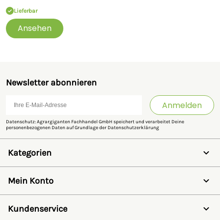
36, 33397, Rietberg, Deutschland,
info@growi.de
Lieferbar
Ansehen
Newsletter abonnieren
Anmelden
Datenschutz: Agrargiganten Fachhandel GmbH speichert und verarbeitet Deine
personenbezogenen Daten auf Grundlage der
Datenschutzerklärung
Kategorien
Weidezaun
Schermaschinen
Mein Konto
Futter- & Tränkesysteme
Haus, Hof & Stall
Anmelden
Spielwaren
Registrieren
Kundenservice
SALE
Wunschzettel
Zaunlexikon