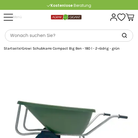
Kostenlose
Beratung
Portofrei
ab 175 € (in DE) – außer Sperrgut
Menü
Startseite
Growi Schubkarre Compact Big Ben - 180 l - 2-rädrig - grün