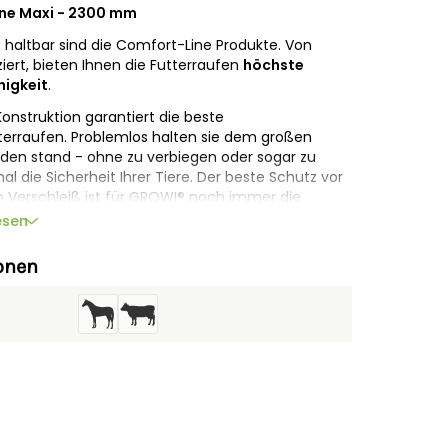
ne Maxi - 2300 mm
haltbar sind die Comfort-Line Produkte. Von
ert, bieten Ihnen die Futterraufen
höchste
igkeit
.
Konstruktion garantiert die beste
tterraufen. Problemlos halten sie dem großen
rden stand - ohne zu verbiegen oder sogar zu
l die Sicherheit Ihrer Tiere. Der beste Schutz vor
 Verschleiß ist für GROWI® noch immer die
 Qualität
und die sorgfältige Verarbeitung. Aus
esen
fort-Line Raufen durch eine hochwertige
 sind so wirkungsvoll gegen Korrosion geschützt.
onen
en durch ihre tiergerechte Konstruktion.
an Sicherheit für Ihre Tiere, zum Beispiel unsere
emente werden direkt miteinander verschraubt.
 Steckbolzen und zu großer Zwischenräume
n. Durchdachte Details machen unsere Comfort-
icheren Lösung.