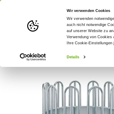
Portofrei
ab 175 € (in DE) – a
Wir verwenden Cookies
Wir verwenden notwendige 
auch nicht notwendige Coo
auf unserer Website zu an
Weidezaun
Zaunlösungen nach Tierart
Verwendung von Cookies au
Ihre Cookie-Einstellungen 
Startseite
Growi Rundraufe Comfort-Line Maxi - 230 cm
Details