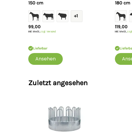
150 cm
180 cm
+1
99,00
119,00
Inkl. MwSt.,
zzgl. Versand
Inkl. MwSt.,
zzgl
Lieferbar
Lieferb
Ansehen
Ans
Zuletzt angesehen