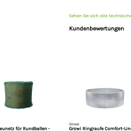
Innendurchmesser: ca. 2
Randhöhe: ca. 55 cm
Palisadenhöhe: ca. 120 c
Sehen Sie sich alle technisch
Gewicht: 180 kg
Komplett feuerverzinkt
Kundenbewertungen
Bitte beachten Sie:
Die Lieferung erfolgt mit vorh
mit Ihnen direkt zur Vereinbar
Sie hierzu
unbedingt eine Te
können. Für diesen Artikel be
inkl. MwSt..
Lieferung nach Österreich: Bit
Angebot.
Sicherheitshinweise
Hersteller:
Großewinkelmann Gm
Deutschland,
info@growi.de
Growi
eunetz für Rundballen -
Growi Ringraufe Comfort-Lin