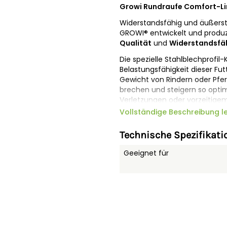
Growi Rundraufe Comfort-Li
Widerstandsfähig und äußerst 
GROWI® entwickelt und produzi
Qualität
und
Widerstandsfäh
Die spezielle Stahlblechprofil-
Belastungsfähigkeit dieser Fu
Gewicht von Rindern oder Pfe
brechen und steigern so optima
Verletzungen oder vorzeitigem
Verwendung von
Stahl bester
Vollständige Beschreibung l
diesem Grund werden die Com
Feuerverzinkung
veredelt und
Technische Spezifikati
Comfort-Line-Raufen überzeug
Geeignet für
Innovative Ideen sind das Plus 
Rundraufen: Die einzelnen El
Verletzungen wegen lockerer
werden so effektiv vermiede
Line Raufen zu einer rundum s
12 Fressplätze
Durchmesser: ca. 230 cm