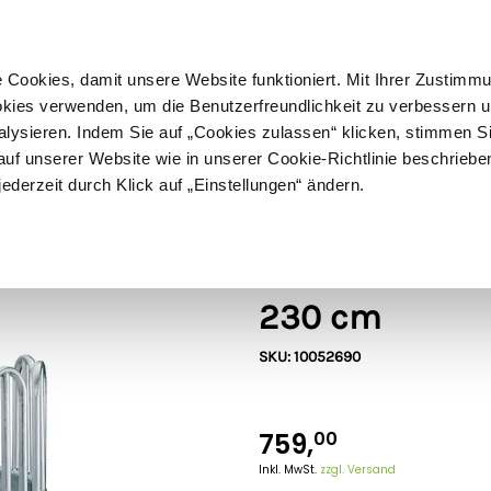
ußer Sperrgut
Schnelle
Lieferung
30-tägiges
Widerrufsrecht
Kostenl
Cookies, damit unsere Website funktioniert. Mit Ihrer Zustimm
kies verwenden, um die Benutzerfreundlichkeit zu verbessern un
alysieren. Indem Sie auf „Cookies zulassen“ klicken, stimmen S
Schermaschinen
Futter- & Tränkesysteme
Haus, Hof 
f unserer Website wie in unserer Cookie-Richtlinie beschriebe
jederzeit durch Klick auf „Einstellungen“ ändern.
Growi
Growi Rundrau
230 cm
SKU: 10052690
759,
00
Inkl. MwSt.
zzgl. Versand