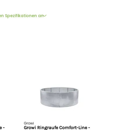
18 cm
m
en Spezifikationen an
erigem Avis durch eine Spedition. Diese setzt sich
ung eines Liefertermins in Verbindung. Bitte geben
lefonnummer
an, unter der wir Sie gut erreichen
rechnen wir einen
Sperrgutzuschlag von 169.- €
te kontaktieren Sie uns für ein unverbindliches
bH & Co. KG, Wortstr. 34-36, 33397, Rietberg,
Growi
e -
Growi Ringraufe Comfort-Line -