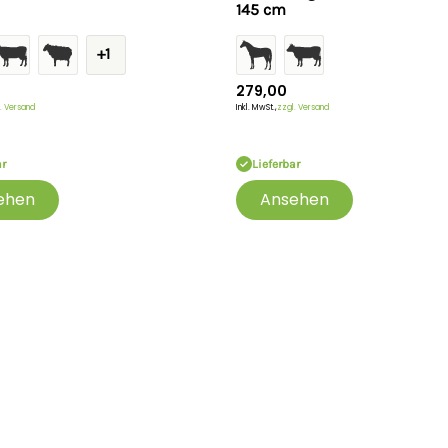
145 cm
+1
279,00
. Versand
Inkl. MwSt.,
zzgl. Versand
ar
Lieferbar
ehen
Ansehen