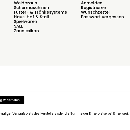
Weidezaun
Anmelden
Schermaschinen
Registrieren
Futter- & Tränkesysteme
Wunschzettel
Haus, Hof & Stall
Passwort vergessen
Spielwaren
SALE
Zaunlexikon
g widerrufen
emaliger Verkaufspreis des Herstellers oder die Summe der Einzelpreise bei Einzelkau