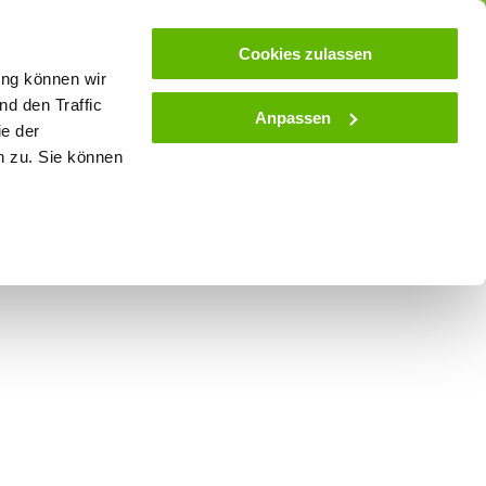
ose
Beratung
Kundenservice
Blog
Cookies zulassen
ung können wir
d den Traffic
Anpassen
ie der
& Stall
Spielwaren
Zaunlexikon
SALE
n zu. Sie können
fe Comfort-Line Maxi -