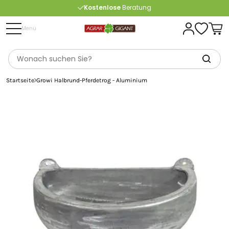
Kostenlose
Beratung
Portofrei
ab 175 € (in DE) – außer Sperrgut
Menü
Startseite
Growi Halbrund-Pferdetrog - Aluminium