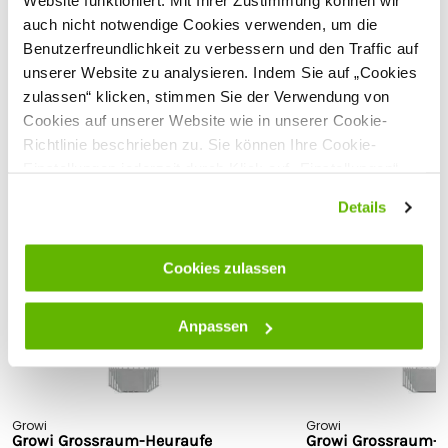
Website funktioniert. Mit Ihrer Zustimmung können wir
auch nicht notwendige Cookies verwenden, um die
Benutzerfreundlichkeit zu verbessern und den Traffic auf
Sehen Sie sich alle technischen Spezifikationen an
unserer Website zu analysieren. Indem Sie auf „Cookies
zulassen“ klicken, stimmen Sie der Verwendung von
Kundenbewertungen
Cookies auf unserer Website wie in unserer Cookie-
Richtlinie beschrieben zu. Sie können Ihre Cookie-
Einstellungen jederzeit durch Klick auf „Einstellungen“
ändern.
Passende Produkte
Details
Cookies zulassen
Anpassen
Growi
Growi
Growi Grossraum-Heuraufe
Growi Grossraum-H