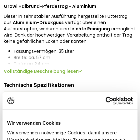
Growi Halbrund-Pferdetrog - Aluminium
Dieser in sehr stabiler Ausführung hergestellte Futtertrog
aus
Aluminium-Druckguss
verfügt über einen
Auslaufstopfen, wodurch eine
leichte Reinigung
ermöglicht
wird. Dank der hochwertigen Verarbeitung enthält der Trog
keine gefährlichen Ecken oder Kanten.
Fassungsvermögen: 35 Liter
Breite: ca. 57 cm
Tiefe: ca. 34 cm
Höhe: ca. 24 cm
Vollständige Beschreibung lesen
Gewicht: ca. 9 kg
Technische Spezifikationen
Bitte beachten Sie:
Geeignet für
Lieferung nach Österreich: Bitte kontaktieren Sie uns für ein
unverbindliches Angebot.
Sicherheitshinweise
Wir verwenden Cookies
Hersteller:
Großewinkelmann GmbH & Co. KG, Wortstr. 34-
Wir verwenden notwendige Cookies, damit unsere
36, 33397, Rietberg, Deutschland,
info@growi.de