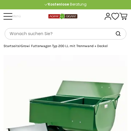
Kostenlose
Beratung
Portofrei
ab 175 € (in DE) – außer Sperrgut
Menü
Startseite
Growi Futterwagen Typ 200 LL mit Trennwand + Deckel