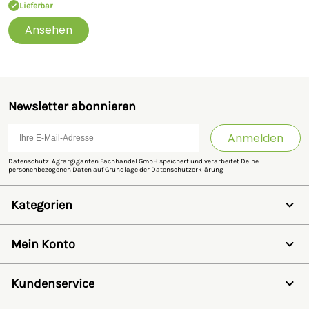
unverbindliches Angebot.
Lieferbar
Ansehen
Sicherheitshinweise
Hersteller:
Großewinkelmann GmbH & Co. KG, Wortstr. 34-
36, 33397, Rietberg, Deutschland,
info@growi.de
Newsletter abonnieren
Anmelden
Datenschutz: Agrargiganten Fachhandel GmbH speichert und verarbeitet Deine
personenbezogenen Daten auf Grundlage der
Datenschutzerklärung
Kategorien
Weidezaun
Schermaschinen
Mein Konto
Futter- & Tränkesysteme
Haus, Hof & Stall
Anmelden
Spielwaren
Registrieren
Kundenservice
SALE
Wunschzettel
Zaunlexikon
Passwort vergessen
Häufig gestellte Fragen