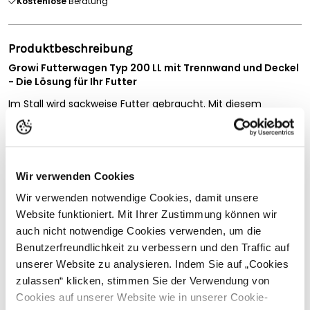
Kostenlose
Beratung
Produktbeschreibung
Growi Futterwagen Typ 200 LL mit Trennwand und Deckel
- Die Lösung für Ihr Futter
Im Stall wird sackweise Futter gebraucht. Mit diesem
Futterwagen wird das Füttern zum Kinderspiel. Ganz unter
dem Motto:
Schieben statt schleppen
.
Der GROWI® Futterwagen Typ 200 LL von ist ein
unverzichtbarer Helfer für die tägliche Arbeit im Stall. Das
Wir verwenden Cookies
robuste
Transportgerät ist für das effiziente Transportieren
von Futter von einem Ort zum anderen konzipiert. Mit
Wir verwenden notwendige Cookies, damit unsere
seinen luftbereiften Rädern und der luftbereiften Lenkrolle
Vollständige Beschreibung lesen
Website funktioniert. Mit Ihrer Zustimmung können wir
bietet er
perfekte Wendigkeit
und gestalted das Schieben
auch nicht notwendige Cookies verwenden, um die
leicht und mühelos. Dies führt zu einer erheblichen
Kundenbewertungen
Benutzerfreundlichkeit zu verbessern und den Traffic auf
Arbeitserleichterung bei der täglichen Fütterung.
unserer Website zu analysieren. Indem Sie auf „Cookies
Der Futterwagen sticht durch seine hohe
Kapazität von
zulassen“ klicken, stimmen Sie der Verwendung von
200 Litern
hervor. Damit können ca.
130 kg Schrot
ohne
Cookies auf unserer Website wie in unserer Cookie-
Schwierigkeiten bewegt werden. Mit dieser Eigenschaft