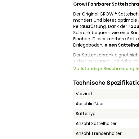
Growi Fahrbarer Sattelschran
Der Original GROWI® Sattelsch
montiert und bietet optimale
Reitausrüstung. Dank der
robu
Schrank bequem wie eine Sac
Flächen. Dieser fahrbare Satt
Einlegeboden,
einen Sattelha
Der Sattenschrank eignet sich 
sicher verstauen und dabei mo
Sattelschrank für Turniere und 
Vollständige Beschreibung l
Ausrüstung griffbereit und g
Technische Spezifikati
Der
verstellbare Einlegebod
Schranks, während die beiden 
Verzinkt
Die beiden Trensenhalter erm
Zugriff auf Ihrer Trensen. Die
P
Abschließbar
daher sind sie auch für uneben
Satteltyp
umgelegten Kanten und stabil
Anzahl Sattelhalter
Ein Rundum-Paket mit einfac
60 x 60 cm bietet er ausreich
Anzahl Trensenhalter
hochwertige Verarbeitung
u