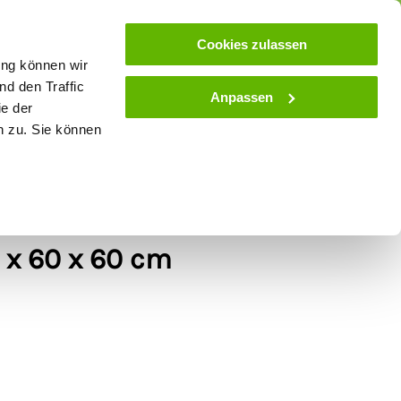
ose
Beratung
Kundenservice
Blog
Cookies zulassen
ung können wir
d den Traffic
Anpassen
ie der
& Stall
Spielwaren
Zaunlexikon
SALE
n zu. Sie können
er Sattelschrank
 x 60 x 60 cm