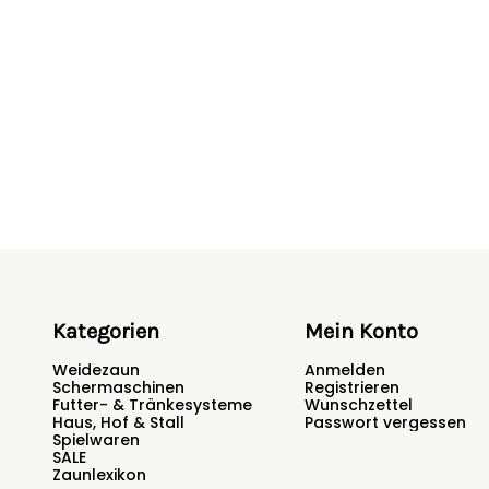
Lieferung nach Österreich: Bit
Angebot.
Sicherheitshinweise
Hersteller:
Großewinkelmann Gm
Deutschland,
info@growi.de
Kategorien
Mein Konto
Weidezaun
Anmelden
Schermaschinen
Registrieren
Futter- & Tränkesysteme
Wunschzettel
Haus, Hof & Stall
Passwort vergessen
Spielwaren
SALE
Zaunlexikon