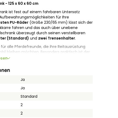
k - 125 x 60 x 60 cm
rank ist fest auf einem fahrbaren Untersatz
 Aufbewahrungsmöglichkeiten für Ihre
sten PU-Räder
(Größe 230/65 mm) lässt sich der
kkarre fahren und das auch über unebene
elschrank überzeugt durch seinen verstellbaren
lter (Standard)
und
zwei Trensenhalter
.
für alle Pferdefreunde, die ihre Reitausrüstung
bil bleiben möchten. Besonders praktisch ist der
für Reiter, die oft unterwegs sind und ihre
esen
eschützt wissen möchten.
onen
en
bietet hohe Flexibilität bei der Einrichtung des
Sattelhalter Ihre
Standardsattel
sicher halten.
Ja
öglichen schnelles Verstauen und den schnellen
U-Räder
sind
schaumgefüllt
und
pannensicher
,
Ja
en Flächen geeignet. Zusätzlich ist er mit doppelt
Standard
en Kunststoff-Handgriffen ausgestattet.
2
her Handhabung. Mit den Abmessungen von 125 x
end Stauraum, ohne dabei sperrig zu sein. Die
2
nd die
robuste Bauweise
machen diesen