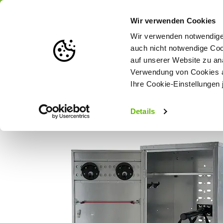
Portofrei
ab 175 € (in DE) – a
Wir verwenden Cookies
Wir verwenden notwendige 
auch nicht notwendige Coo
auf unserer Website zu an
Weidezaun
Zaunlösungen nach Tierart
Verwendung von Cookies au
Ihre Cookie-Einstellungen 
Startseite
Growi Fahrbarer Sattelschrank Standard - 125 x 60 x 
Details