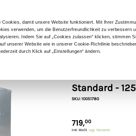
ußer Sperrgut
Schnelle
Lieferung
30-tägiges
Widerrufsrecht
Kostenl
Cookies, damit unsere Website funktioniert. Mit Ihrer Zustimm
kies verwenden, um die Benutzerfreundlichkeit zu verbessern un
alysieren. Indem Sie auf „Cookies zulassen“ klicken, stimmen S
Schermaschinen
Futter- & Tränkesysteme
Haus, Hof 
f unserer Website wie in unserer Cookie-Richtlinie beschriebe
jederzeit durch Klick auf „Einstellungen“ ändern.
60 cm
Growi
Growi Fahrbar
Standard - 125
SKU: 10051780
719,
00
Inkl. MwSt.
zzgl. Versand