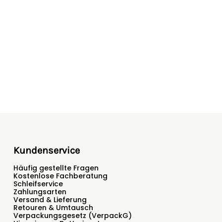
te kontaktieren Sie uns für ein unverbindliches
bH & Co. KG, Wortstr. 34-36, 33397, Rietberg,
Kundenservice
Häufig gestellte Fragen
Kostenlose Fachberatung
Schleifservice
Zahlungsarten
Versand & Lieferung
Retouren & Umtausch
Verpackungsgesetz (VerpackG)