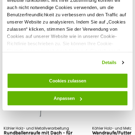
Website funktioniert. Mit Ihrer Zustimmung können wir
Hersteller: Köhler GmbH & Co.KG, Baubergstr. 4-6, 34388,
auch nicht notwendige Cookies verwenden, um die
Trendelburg-Deisel, Deutschland,
info@koehler-holz.de
Benutzerfreundlichkeit zu verbessern und den Traffic auf
Sehen Sie sich alle technischen Spezifikationen an
unserer Website zu analysieren. Indem Sie auf „Cookies
zulassen“ klicken, stimmen Sie der Verwendung von
Kundenbewertungen
Cookies auf unserer Website wie in unserer Cookie-
Richtlinie beschrieben zu. Sie können Ihre Cookie-
Einstellungen jederzeit durch Klick auf „Einstellungen“
ändern.
Passende Produkte
Details
Cookies zulassen
Anpassen
Köhler Holz- und Metallverarbeitung
Köhler Holz- und Metal
Rundballenraufe mit Dach - für
Wandraufe/Futterra