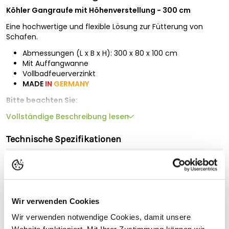
Köhler Gangraufe mit Höhenverstellung - 300 cm
Eine hochwertige und flexible Lösung zur Fütterung von
Schafen.
Abmessungen (L x B x H): 300 x 80 x 100 cm
Mit Auffangwanne
Vollbadfeuerverzinkt
MADE
IN
GERMANY
Bitte beachten Sie:
Die Lieferung erfolgt mit vorherigem Avis durch eine
Vollständige Beschreibung lesen
Spedition. Diese setzt sich mit Ihnen direkt zur Vereinbarung
eines Liefertermins in Verbindung. Bitte geben Sie hierzu
Technische Spezifikationen
unbedingt eine Telefonnummer
an, unter der wir Sie gut
Geeignet für
erreichen können. Für diesen Artikel berechnen wir einen
Sperrgutzuschlag von 170.- €/Stück
inkl. MwSt..
Länge (cm)
300
Eine Lieferung nach Österreich ist leider nicht möglich.
Breite (cm)
80
Wir verwenden Cookies
Höhe (cm)
100
Sicherheitshinweise
Wir verwenden notwendige Cookies, damit unsere
Gewicht (kg)
90