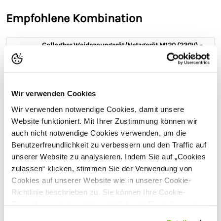
* Herstellergarantie nach Registrierung. Mehr unter
Kontroll-Lampe Ein/Aus
Ja
Empfohlene Kombination
Gallagher Garantiebedingungen
Länge Netzkabel
1 m
Lieferumfang
Abmessungen (L x B x H) mm
145 x 75 x 170
Gallagher Weidezaungerät/Netzgerät M120 (230V) –
1 Gallagher Weidezaungerät M120
bis zu 8 km
1 Bedienungsanleitung
Gewicht (kg)
0.87
109,00
Inkl.
MwSt.
Anzahl möglicher Weidenetze
Nicht für Netze geeign
et
Gallagher Erdstab doppelt - 0,5 m (inkl. 3 m Kabel)
Sicherheitshinweise
Wir verwenden Cookies
2 Stk -
16,90
Hersteller:
Gallagher Europe B.V., Bornholmstraat 62a,
9723
Wir verwenden notwendige Cookies, damit unsere
Inkl.
MwSt.
AZ
Groningen, Niederlande,
onlineservice@gallagher.eu
Website funktioniert. Mit Ihrer Zustimmung können wir
Gallagher Zauntester/Neontester - 5-stufig
auch nicht notwendige Cookies verwenden, um die
29,90
Benutzerfreundlichkeit zu verbessern und den Traffic auf
Inkl.
MwSt.
unserer Website zu analysieren. Indem Sie auf „Cookies
172,70
zulassen“ klicken, stimmen Sie der Verwendung von
Inkl. MwSt.
zzgl. Versand
Cookies auf unserer Website wie in unserer Cookie-
Richtlinie beschrieben zu. Sie können Ihre Cookie-
Hinzufügen
Einstellungen jederzeit durch Klick auf „Einstellungen“
ändern.