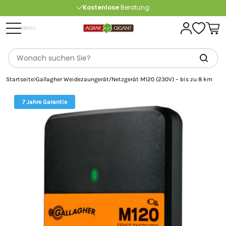
Kostenlose
Beratung
Portofrei
ab 175 € (in DE) – außer Sperrgut
Menü
Startseite
Gallagher Weidezaungerät/Netzgerät M120 (230V) – bis zu 8 km
7 Jahre Garantie