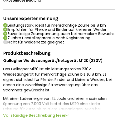
Kostenlose
Beratung
Unsere Expertenmeinung
Leistungsstark, ideal für mehrdrähtige Zäune bis 8 km
Empfohlen für Pferde und Rinder auf kleineren Weiden
Zuverlässige Zaunspannung, auch bei normalem Bewuchs
7 Jahre Herstellergarantie nach Registrierung
Nicht für Weidenetze geeignet
Produktbeschreibung
Gallagher Weidezaungerät/Netzgerät M120 (230V)
Das Gallagher M120 ist ein leistungsstarkes 230V-
Weidezaungerät für mehrdrähtige Zäune bis zu 8 km. Es
eignet sich ideal für Pferde, Rinder und kleinere Weiden, bei
denen eine zuverlässige Stromversorgung über das
Stromnetz gewünscht ist.
Mit einer Ladeenergie von 1,2 Joule und einer maximalen
Spannung von 7.000 Volt bietet das M120 eine starke
Leistung für kurze bis mittlere Zaunanlagen. Auch bei
normalem Bewuchs hält das Gerät die Spannung zuverlässig
Vollständige Beschreibung lesen