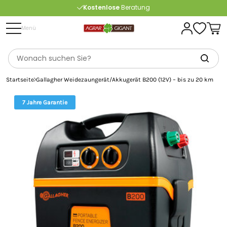
Kostenlose
Beratung
Portofrei
ab 175 € (in DE) – außer Sperrgut
Menü
Startseite
Gallagher Weidezaungerät/Akkugerät B200 (12V) – bis zu 20 km
7 Jahre Garantie