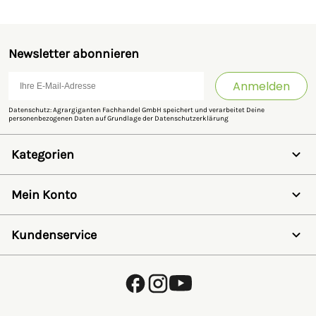
Newsletter abonnieren
Anmelden
Datenschutz: Agrargiganten Fachhandel GmbH speichert und verarbeitet Deine
personenbezogenen Daten auf Grundlage der
Datenschutzerklärung
Kategorien
Weidezaun
Schermaschinen
Mein Konto
Futter- & Tränkesysteme
Haus, Hof & Stall
Anmelden
Spielwaren
Registrieren
Kundenservice
SALE
Wunschzettel
Zaunlexikon
Passwort vergessen
Häufig gestellte Fragen
Kostenlose Fachberatung
Schleifservice
Zahlungsarten
Versand & Lieferung