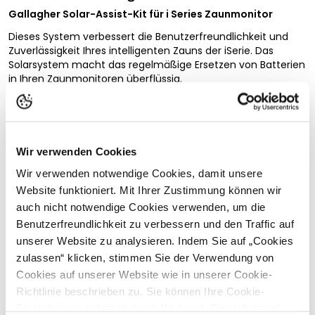
Gallagher Solar-Assist-Kit für i Series Zaunmonitor
Dieses System verbessert die Benutzerfreundlichkeit und
Zuverlässigkeit Ihres intelligenten Zauns der iSerie. Das
Solarsystem macht das regelmäßige Ersetzen von Batterien
in Ihren Zaunmonitoren überflüssig.
Das mitgelieferte 4-Watt-Solarmodul versorgt den
Zaunmonitor mit Strom und hält gleichzeitig die Batterien
auf einem hohen Ladeniveau. So haben Sie nur noch
minimalen Wartungsaufwand. Zaunmonitor und Batterien
Wir verwenden Cookies
(2x 9V) separat erhältlich.
Vollständige Beschreibung lesen
Wir verwenden notwendige Cookies, damit unsere
Gallagher empfiehlt die Verwendung von hochwertigen Pro
Kundenbewertungen
Website funktioniert. Mit Ihrer Zustimmung können wir
Alkaline 9 Volt-Batterien von Duracell (MN604, ID1604, 6LR61,
auch nicht notwendige Cookies verwenden, um die
LR22, PP3, 6LF22).
Benutzerfreundlichkeit zu verbessern und den Traffic auf
unserer Website zu analysieren. Indem Sie auf „Cookies
Sicherheitshinweise
zulassen“ klicken, stimmen Sie der Verwendung von
Passende Produkte
Cookies auf unserer Website wie in unserer Cookie-
Hersteller:
Gallagher Europe B.V., Bornholmstraat 62a,
9723
AZ
Groningen, Niederlande,
onlineservice@gallagher.eu
Richtlinie beschrieben zu. Sie können Ihre Cookie-
Einstellungen jederzeit durch Klick auf „Einstellungen“