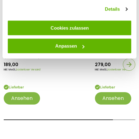
ändern.
Details
Cookies zulassen
Anpassen
Gallagher
Gallagher
Gallagher i Series Zaunmonitor
Gallagher i Series
(Fence Monitor)
Solar-Assist-Kit
189,00
279,00
Inkl. MwSt.,
kostenloser Versand
Inkl. MwSt.,
kostenloser Versand
Lieferbar
Lieferbar
Ansehen
Ansehen