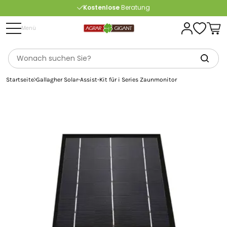
Kostenlose
Beratung
Portofrei
ab 175 € (in DE) – außer Sperrgut
Menü
Startseite
Gallagher Solar-Assist-Kit für i Series Zaunmonitor