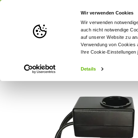
Portofrei
ab 175 € (in DE) – a
Wir verwenden Cookies
Wir verwenden notwendige 
auch nicht notwendige Coo
auf unserer Website zu an
Weidezaun
Zaunlösungen nach Tierart
Verwendung von Cookies au
Ihre Cookie-Einstellungen 
Startseite
Gallagher Netzschalter für Fence Control System
Details