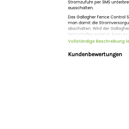
Stromzufuhr per SMS unterbr
ausschalten.
Das Gallagher Fence Control 
man damit die Stromversorgu
abschalten. Wird der Gallagh
Netzschalter ergänzt, kann e
schalten.
Vollständige Beschreibung l
Der Netzschalter wird nicht f
Kundenbewertungen
Gallagher Fence Control Syste
Zubehör bedienen.
Sicherheitshinweise
Hersteller:
Gallagher Europe B
Niederlande,
onlineservice@ga