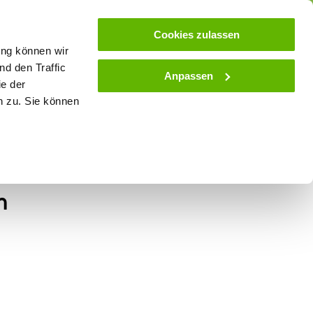
ose
Beratung
Kundenservice
Blog
Cookies zulassen
ung können wir
d den Traffic
Anpassen
ie der
& Stall
Spielwaren
Zaunlexikon
SALE
n zu. Sie können
schalter für Fence
m