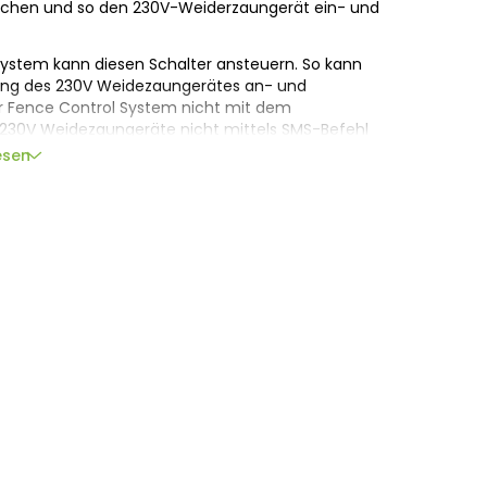
echen und so den 230V-Weiderzaungerät ein- und
System kann diesen Schalter ansteuern. So kann
ng des 230V Weidezaungerätes an- und
er Fence Control System nicht mit dem
s 230V Weidezaungeräte nicht mittels SMS-Befehl
esen
ür den Betrieb von Batterie-Weidezaungeräten am
m benötigt, diese lassen sich direkt ohne weiteres
.V., Bornholmstraat 62a,
9723 AZ
Groningen,
llagher.eu