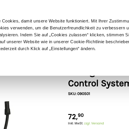
ußer Sperrgut
Schnelle
Lieferung
30-tägiges
Widerrufsrecht
Kostenl
Cookies, damit unsere Website funktioniert. Mit Ihrer Zustimm
kies verwenden, um die Benutzerfreundlichkeit zu verbessern un
alysieren. Indem Sie auf „Cookies zulassen“ klicken, stimmen S
Schermaschinen
Futter- & Tränkesysteme
Haus, Hof 
f unserer Website wie in unserer Cookie-Richtlinie beschriebe
jederzeit durch Klick auf „Einstellungen“ ändern.
Gallagher
Gallagher Netz
Control Syste
SKU: 090501
72,
90
Inkl. MwSt.
zzgl. Versand