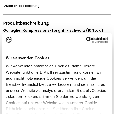
Kostenlose
Beratung
Produktbeschreibung
Gallagher Kompressions-Torgriff - schwarz (10 Stck.)
Schnelle, sichere Durchgänge für elektrische Weidezäune
Der Kompressions-Torgriff von Gallagher ist eine
zuverlässige Lösung zur einfachen Realisierung von
elektrifizierten Durchgängen in Weidezäunen. Durch den
Wir verwenden Cookies
integrierten Kompressionshaken lässt sich der Torgriff
Wir verwenden notwendige Cookies, damit unsere
besonders schnell und sicher in einen Torgriff-Isolator
einhaken – ideal für häufig genutzte Übergänge in Stall-,
Website funktioniert. Mit Ihrer Zustimmung können wir
Weide- oder Koppelsystemen.
auch nicht notwendige Cookies verwenden, um die
Vollständige Beschreibung lesen
Benutzerfreundlichkeit zu verbessern und den Traffic auf
Die starke Isolierung schützt zuverlässig vor Stromschlägen
und sorgt für eine sichere Handhabung beim Öffnen und
unserer Website zu analysieren. Indem Sie auf „Cookies
Kundenbewertungen
Schließen des Zauns. Der robuste Kunststoff ist für den
zulassen“ klicken, stimmen Sie der Verwendung von
dauerhaften Einsatz im Außenbereich ausgelegt und
Cookies auf unserer Website wie in unserer Cookie-
widersteht Witterungseinflüssen ebenso wie mechanischer
Richtlinie beschrieben zu. Sie können Ihre Cookie-
Beanspruchung im täglichen Betrieb.