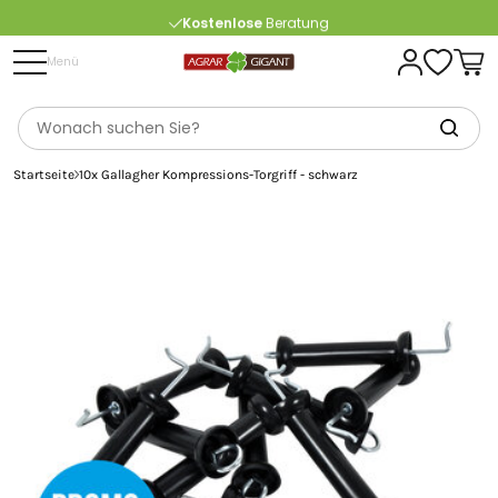
Kostenlose
Beratung
Portofrei
ab 175 € (in DE) – außer Sperrgut
Menü
Startseite
10x Gallagher Kompressions-Torgriff - schwarz