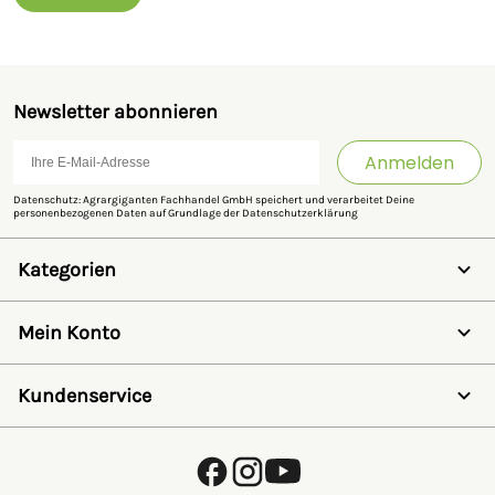
Newsletter abonnieren
Anmelden
Datenschutz: Agrargiganten Fachhandel GmbH speichert und verarbeitet Deine
personenbezogenen Daten auf Grundlage der
Datenschutzerklärung
Kategorien
Weidezaun
Schermaschinen
Mein Konto
Futter- & Tränkesysteme
Haus, Hof & Stall
Anmelden
Spielwaren
Registrieren
Kundenservice
SALE
Wunschzettel
Zaunlexikon
Passwort vergessen
Häufig gestellte Fragen
Kostenlose Fachberatung
Schleifservice
Zahlungsarten