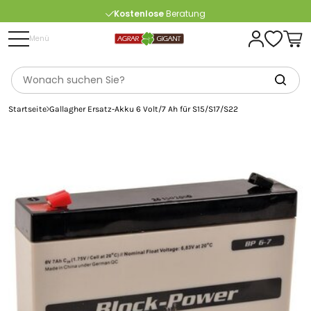
Kostenlose
Beratung
Portofrei
ab 175 € (in DE) – außer Sperrgut
Menü
Startseite
Gallagher Ersatz-Akku 6 Volt/7 Ah für S15/S17/S22