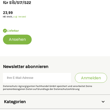
für S15/S17/S22
Bedienungsanleitung des Herstellers. Enthält Schadstoffe.
Nicht mit dem Hausmüll entsorgen!
23,99
Inkl. MwSt.,
zzgl. Versand
Sicherheitshinweise
Lieferbar
Hersteller:
Gallagher Europe B.V., Bornholmstraat 62a,
9723
AZ
Groningen, Niederlande,
onlineservice@gallagher.eu
Ansehen
Newsletter abonnieren
Anmelden
Datenschutz: Agrargiganten Fachhandel GmbH speichert und verarbeitet Deine
personenbezogenen Daten auf Grundlage der
Datenschutzerklärung
Kategorien