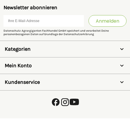
Newsletter abonnieren
Anmelden
Datenschutz: Agrargiganten Fachhandel GmbH speichert und verarbeitet Deine
personenbezogenen Daten auf Grundlage der
Datenschutzerklärung
Kategorien
Weidezaun
Schermaschinen
Mein Konto
Futter- & Tränkesysteme
Haus, Hof & Stall
Anmelden
Spielwaren
Registrieren
Kundenservice
SALE
Wunschzettel
Zaunlexikon
Passwort vergessen
Häufig gestellte Fragen
Kostenlose Fachberatung
Schleifservice
Zahlungsarten
Versand & Lieferung
Retouren & Umtausch
Verpackungsgesetz (VerpackG)
Hinweise zur Batterieentsorgung
EU - Online Dispute Resolution