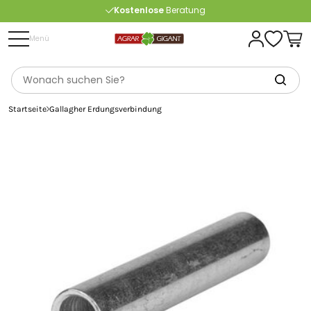
Kostenlose
Beratung
Portofrei
ab 175 € (in DE) – außer Sperrgut
Menü
Startseite
Gallagher Erdungsverbindung