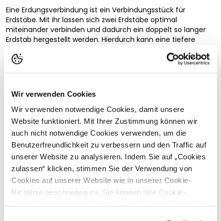
Eine Erdungsverbindung ist ein Verbindungsstück für
Erdstäbe. Mit ihr lassen sich zwei Erdstäbe optimal
miteinander verbinden und dadurch ein doppelt so langer
Erdstab hergestellt werden. Hierdurch kann eine tiefere
Erdung erzielt werden.
Sicherheitshinweise
Wir verwenden Cookies
Hersteller:
Vollständige Beschreibung lesen
Gallagher Europe B.V., Bornholmstraat 62a,
9723
AZ
Groningen, Niederlande,
onlineservice@gallagher.eu
Wir verwenden notwendige Cookies, damit unsere
Kundenbewertungen
Website funktioniert. Mit Ihrer Zustimmung können wir
auch nicht notwendige Cookies verwenden, um die
Benutzerfreundlichkeit zu verbessern und den Traffic auf
unserer Website zu analysieren. Indem Sie auf „Cookies
Passende Produkte
zulassen“ klicken, stimmen Sie der Verwendung von
Cookies auf unserer Website wie in unserer Cookie-
Richtlinie beschrieben zu. Sie können Ihre Cookie-
Einstellungen jederzeit durch Klick auf „Einstellungen“
ändern.