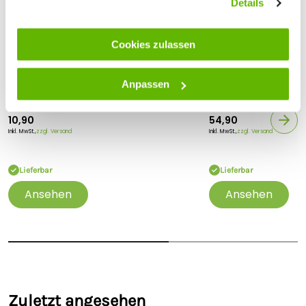
Details
Cookies zulassen
Gallagher
Gallagher
Anpassen
Gallagher Erdstab/Erdpfahl - 1 m
3x Gallagher Erdsta
m + Erdungsklem
10,90
54,90
Inkl. MwSt.,
zzgl. Versand
Inkl. MwSt.,
zzgl. Versand
Lieferbar
Lieferbar
Ansehen
Ansehen
Zuletzt angesehen