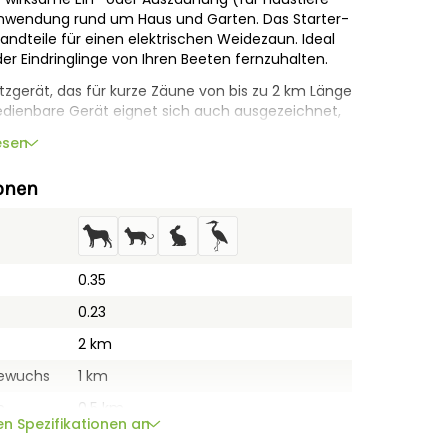
Anwendung rund um Haus und Garten. Das Starter-
tandteile für einen elektrischen Weidezaun. Ideal
er Eindringlinge von Ihren Beeten fernzuhalten.
zgerät, das für kurze Zäune von bis zu 2 km Länge
bedienbare Gerät eignet sich auch ausgezeichnet,
chen, Hunde und Katzen im heimischen Garten zu
esen
leinen Raubtieren.
s:
onen
aun-Netzgerät (230V)
x
erbindungskabel (3 m)
 - rot
0.35
 - blau
0.23
2 km
agher-Garantie auf das Weidezaungerät!*
Bewuchs
1 km
strierung. Mehr unter
Gallagher
n
0.5 km
en Spezifikationen an
5.400