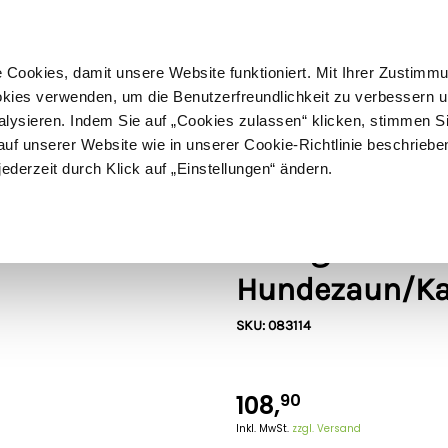
ußer Sperrgut
Schnelle
Lieferung
30-tägiges
Widerrufsrecht
Kostenl
Cookies, damit unsere Website funktioniert. Mit Ihrer Zustimm
kies verwenden, um die Benutzerfreundlichkeit zu verbessern un
alysieren. Indem Sie auf „Cookies zulassen“ klicken, stimmen S
Schermaschinen
Futter- & Tränkesysteme
Haus, Hof 
f unserer Website wie in unserer Cookie-Richtlinie beschriebe
jederzeit durch Klick auf „Einstellungen“ ändern.
30V)
Gallagher
Gallagher Star
Hundezaun/Ka
SKU: 083114
108,
90
Inkl. MwSt.
zzgl. Versand