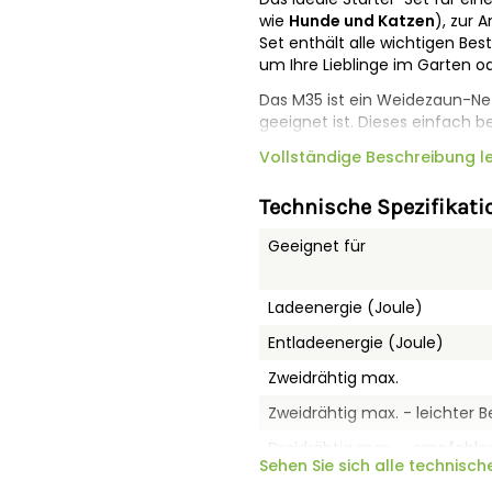
wie
Hunde und Katzen
), zur 
Set enthält alle wichtigen Bes
um Ihre Lieblinge im Garten od
Das M35 ist ein Weidezaun-Net
geeignet ist. Dieses einfach 
um Ihre Haustiere, wie Kanin
Vollständige Beschreibung l
halten, oder zum Schutz vor k
Dieses Starterset besteht au
Technische Spezifikati
1x Gallagher M35 Weidez
Geeignet für
4x Drahtverbinder Vidofle
1x Erdstab (0,5 m) mit V
1x Verbindungskabel (5 m)
Ladeenergie (Joule)
1x Verbindungskabel (5 m)
Entladeenergie (Joule)
1x Warnschild universal
1x Montage-Set
Zweidrähtig max.
1x Bedienungsanleitung
Jetzt mit 7 Jahren Gall
Zweidrähtig max. - leichter 
* Herstellergarantie nach Regi
Dreidrähtig max. - empfohle
Sehen Sie sich alle technisch
Garantiebedingungen
Leerlaufspannung (Volt)