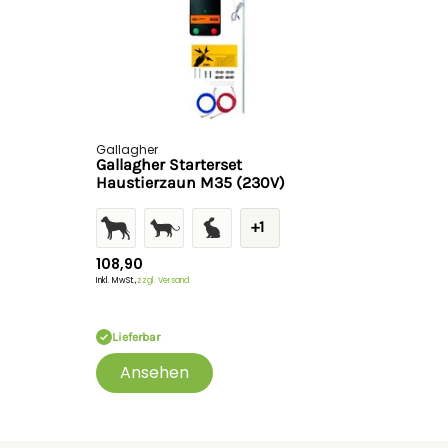
Gallagher
Gallagher Starterset
Haustierzaun M35 (230V)
+1
108,90
Inkl. MwSt.,
zzgl. Versand
Lieferbar
Ansehen