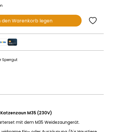
en
n den Warenkorb legen
r Sperrgut
-Katzenzaun M35 (230V)
arterset mit dem M35 Weidezaungerät.
ne wirksame Ein- oder Auszäunung (für Haustiere