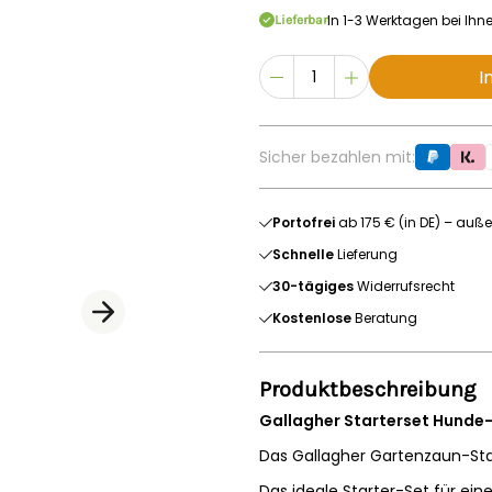
In 1-3 Werktagen bei Ihn
Lieferbar
I
Sicher bezahlen mit:
Portofrei
ab 175 € (in DE) – auße
Schnelle
Lieferung
30-tägiges
Widerrufsrecht
Kostenlose
Beratung
Produktbeschreibung
Gallagher Starterset Hunde
Das Gallagher Gartenzaun-St
Das ideale Starter-Set für ei