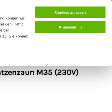
ose
Beratung
Kundenservice
Blog
Cookies zulassen
ung können wir
d den Traffic
Anpassen
ie der
& Stall
Spielwaren
Zaunlexikon
SALE
n zu. Sie können
terset
tzenzaun M35 (230V)