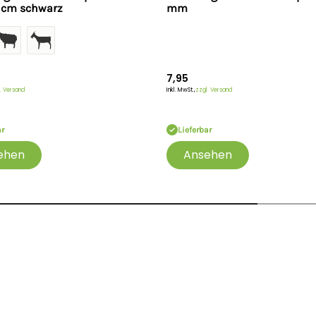
cm schwarz
mm
7,95
. Versand
Inkl. MwSt.,
zzgl. Versand
ar
Lieferbar
ehen
Ansehen