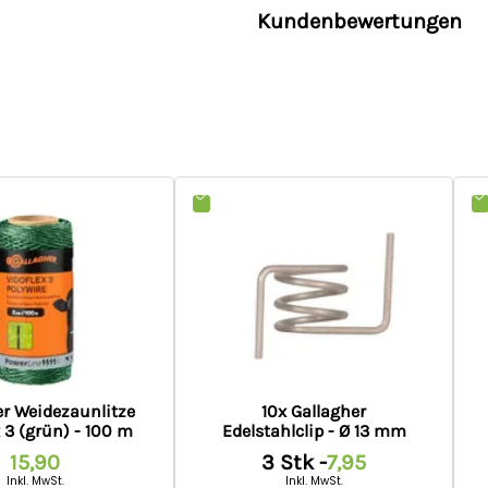
Fügen Sie für jeweils 33 m Za
Kundenbewertungen
Spannung bei 500 Ohm/Ω (V
10x Pfähle (083817)
Integrierter Blitzschutz
30x Clips (003266)
100 m Vidoflex 3 Drahtlitz
Kontroll-Lampe Ein/Aus
Länge Netzkabel
Sicherheitshinweise
Hersteller:
Gallagher Europe B
Niederlande,
onlineservice@ga
er Weidezaunlitze
10x Gallagher
 3 (grün) - 100 m
Edelstahlclip - Ø 13 mm
15,90
3 Stk -
7,95
Inkl. MwSt.
Inkl. MwSt.