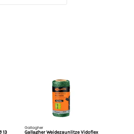
Gallagher
Gallagher
Ø 13
Gallagher Weidezaunlitze Vidoflex
Gallagher