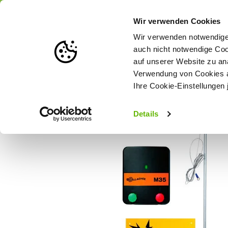
Portofrei
ab 175 € (in DE) – a
Wir verwenden Cookies
Wir verwenden notwendige 
auch nicht notwendige Coo
auf unserer Website zu an
Weidezaun
Zaunlösungen nach Tierart
Verwendung von Cookies au
Ihre Cookie-Einstellungen 
Startseite
Gallagher Starterset Hundezaun/Katzenzaun M35 (2
Details