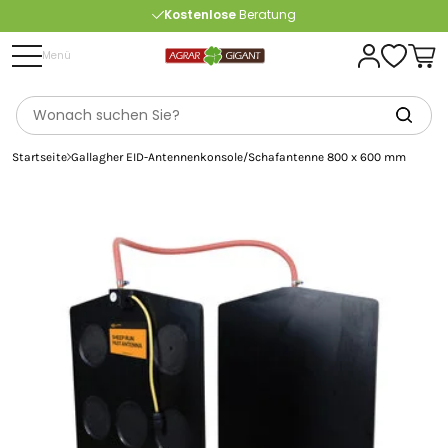
Kostenlose
Beratung
Portofrei
ab 175 € (in DE) – außer Sperrgut
Menü
Startseite
Gallagher EID-Antennenkonsole/Schafantenne 800 x 600 mm