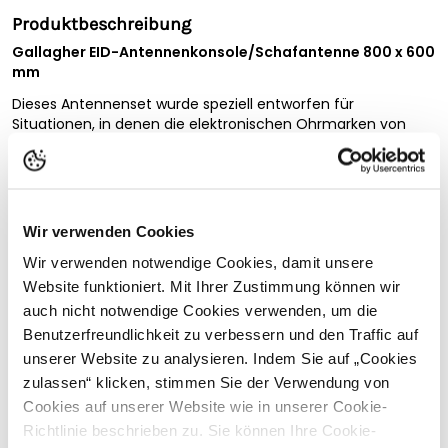
Produktbeschreibung
Gallagher EID-Antennenkonsole/Schafantenne 800 x 600
mm
Dieses Antennenset wurde speziell entworfen für
Situationen, in denen die elektronischen Ohrmarken von
Schafen in voller Geschwindigkeit abgelesen werden
müssen, z.B. beim Be- und Entladen der Tiere. Die beiden
Teile dieses Sets werden genau gegenüber voneinander
montiert. Zur Verwendung um Innen- und Außenbereich
geeignete, wasserfeste und robuste Antennenkonsole zur
Wir verwenden Cookies
Identifikation von Schafen.
Vollständige Beschreibung lesen
Wir verwenden notwendige Cookies, damit unsere
Das System verfügt über eine flexible Verbindung der
Website funktioniert. Mit Ihrer Zustimmung können wir
Panele, untergebracht in einem Schutzschlauch. Der
Kundenbewertungen
auch nicht notwendige Cookies verwenden, um die
Abstand zwischen den Antennen kann verringert werden,
Benutzerfreundlichkeit zu verbessern und den Traffic auf
um kleinere Tiere passieren zu lassen oder erweitert werden
um größere Tiere passieren zu lassen.
unserer Website zu analysieren. Indem Sie auf „Cookies
zulassen“ klicken, stimmen Sie der Verwendung von
EID-Erfassung mit Highspeed - das spezielle Design der
Passende Produkte
Cookies auf unserer Website wie in unserer Cookie-
Antennen ermöglicht eine hoher EID-Erfassungsrate auch
wenn die Tiere vorbeirennen. Dabei ist es egal ob die
Richtlinie beschrieben zu. Sie können Ihre Cookie-