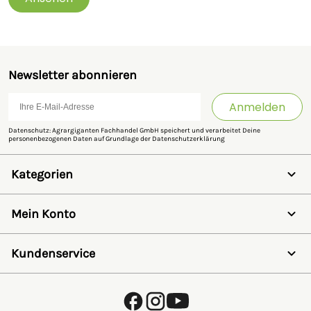
Newsletter abonnieren
Anmelden
Datenschutz: Agrargiganten Fachhandel GmbH speichert und verarbeitet Deine
personenbezogenen Daten auf Grundlage der
Datenschutzerklärung
Kategorien
Weidezaun
Schermaschinen
Mein Konto
Futter- & Tränkesysteme
Haus, Hof & Stall
Anmelden
Spielwaren
Registrieren
Kundenservice
SALE
Wunschzettel
Zaunlexikon
Passwort vergessen
Häufig gestellte Fragen
Kostenlose Fachberatung
Schleifservice