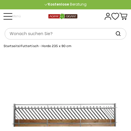
Kostenlose
Beratung
Portofrei
ab 175 € (in DE) – außer Sperrgut
Menü
Startseite
Futtertisch - Horde 235 x 90 cm