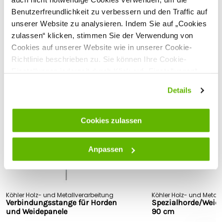
Sicherheitshinweise
Benutzerfreundlichkeit zu verbessern und den Traffic auf
Sehen Sie sich alle technischen Spezifikationen an
Hersteller: Köhler GmbH & Co.KG, Baubergstr. 4-6, 34388,
unserer Website zu analysieren. Indem Sie auf „Cookies
Trendelburg-Deisel, Deutschland,
info@koehler-holz.de
Kundenbewertungen
zulassen“ klicken, stimmen Sie der Verwendung von
Cookies auf unserer Website wie in unserer Cookie-
Richtlinie beschrieben zu. Sie können Ihre Cookie-
Einstellungen jederzeit durch Klick auf „Einstellungen“
Passende Produkte
ändern.
Details
Cookies zulassen
Anpassen
Köhler Holz- und Metallverarbeitung
Köhler Holz- und Metal
Verbindungsstange für Horden
Spezialhorde/Weide
und Weidepanele
90 cm