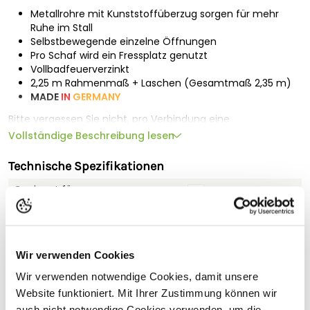
Metallrohre mit Kunststoffüberzug sorgen für mehr
Ruhe im Stall
Selbstbewegende einzelne Öffnungen
Pro Schaf wird ein Fressplatz genutzt
Vollbadfeuerverzinkt
2,25 m Rahmenmaß + Laschen (Gesamtmaß 2,35 m)
MADE
IN
GERMANY
Bitte vergessen Sie nicht, pro Verbindung eine
Verbindungsstange zu bestellen (Artikel 0321).
Vollständige Beschreibung lesen
Bitte beachten Sie:
Technische Spezifikationen
Die Lieferung erfolgt mit vorherigem Avis durch eine
Geeignet für
Spedition. Diese setzt sich mit Ihnen direkt zur Vereinbarung
eines Liefertermins in Verbindung. Bitte geben Sie hierzu
Länge (cm)
235
unbedingt eine Telefonnummer
an, unter der wir Sie gut
erreichen können. Für diesen Artikel berechnen wir einen
Breite (cm)
8
Sperrgutzuschlag von 50.- €/Stück
inkl. MwSt..
Wir verwenden Cookies
Höhe (cm)
90
Eine Lieferung nach Österreich ist leider nicht möglich.
Wir verwenden notwendige Cookies, damit unsere
Gewicht (kg)
45
Website funktioniert. Mit Ihrer Zustimmung können wir
auch nicht notwendige Cookies verwenden, um die