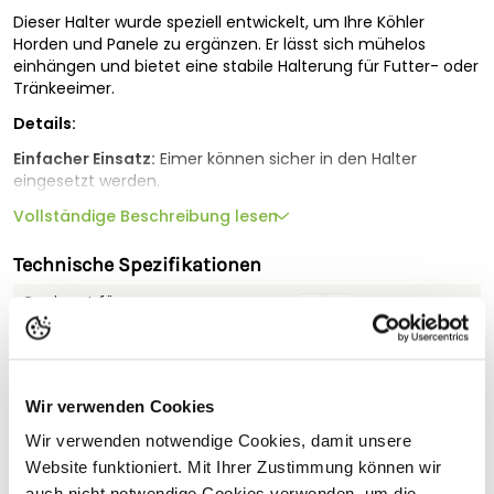
Dieser Halter wurde speziell entwickelt, um Ihre Köhler
Horden und Panele zu ergänzen. Er lässt sich mühelos
einhängen und bietet eine stabile Halterung für Futter- oder
Tränkeeimer.
Details:
Einfacher Einsatz:
Eimer können sicher in den Halter
eingesetzt werden.
Stabil und robust:
Vollständige Beschreibung lesen
Gefertigt aus vollbadfeuerverzinktem
Material für maximale Robustheit und Korrosionsschutz.
Technische Spezifikationen
Flexible Anwendung:
Ideal für die Futter- oder
Wasserversorgung Ihrer Tiere.
Geeignet für
MADE
IN
GERMANY
:
Qualität, auf die Sie sich verlassen
Durchmesser (cm)
28
können.
Gewicht (kg)
1.8
Lieferumfang: Halterung (ohne Eimer und Horde).
Wir verwenden Cookies
Wir verwenden notwendige Cookies, damit unsere
Eine Lieferung nach Österreich ist leider nicht möglich.
Website funktioniert. Mit Ihrer Zustimmung können wir
auch nicht notwendige Cookies verwenden, um die