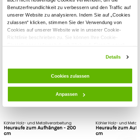
Benutzerfreundlichkeit zu verbessern und den Traffic auf
Sehen Sie sich alle technischen Spezifikationen an
Sicherheitshinweise
unserer Website zu analysieren. Indem Sie auf „Cookies
Hersteller: Köhler GmbH & Co.KG, Baubergstr. 4-6, 34388,
Kundenbewertungen
zulassen“ klicken, stimmen Sie der Verwendung von
Trendelburg-Deisel, Deutschland,
info@koehler-holz.de
Cookies auf unserer Website wie in unserer Cookie-
Richtlinie beschrieben zu. Sie können Ihre Cookie-
Einstellungen jederzeit durch Klick auf „Einstellungen“
Passende Produkte
ändern.
Details
Cookies zulassen
Anpassen
Köhler Holz- und Metallverarbeitung
Köhler Holz- und Metal
Heuraufe zum Aufhängen - 200
Heuraufe zum Aufh
cm
cm