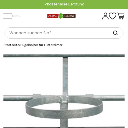
Kostenlose
Beratung
Portofrei
ab 175 € (in DE) – außer Sperrgut
Menü
Startseite
Bügelhalter für Futtereimer