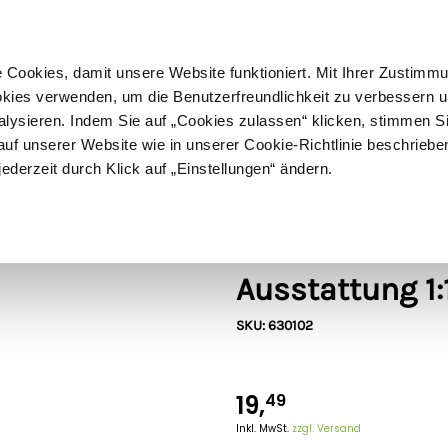
ußer Sperrgut
Schnelle
Lieferung
30-tägiges
Widerrufsrecht
Kostenl
Cookies, damit unsere Website funktioniert. Mit Ihrer Zustimm
kies verwenden, um die Benutzerfreundlichkeit zu verbessern un
alysieren. Indem Sie auf „Cookies zulassen“ klicken, stimmen S
Schermaschinen
Futter- & Tränkesysteme
Haus, Hof 
f unserer Website wie in unserer Cookie-Richtlinie beschriebe
jederzeit durch Klick auf „Einstellungen“ ändern.
Bruder
Bruder Polizei
Ausstattung 1:
SKU: 630102
19,
49
Inkl. MwSt.
zzgl. Versand