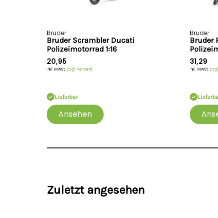
Bruder
Bruder
Bruder Scrambler Ducati
Bruder 
Polizeimotorrad 1:16
Polizeim
20,95
31,29
Inkl. MwSt.,
zzgl. Versand
Inkl. MwSt.,
zzgl
Lieferbar
Lieferb
Ansehen
Ans
Zuletzt angesehen