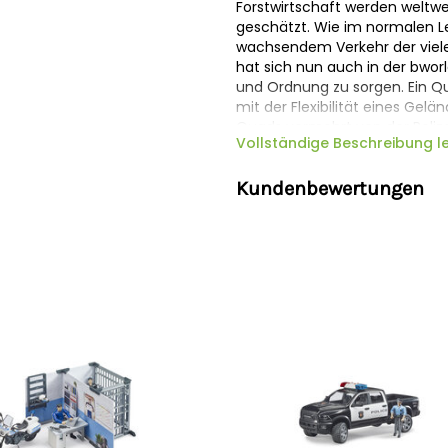
Forstwirtschaft werden weltwe
geschätzt. Wie im normalen L
wachsendem Verkehr der viele
hat sich nun auch in der bworl
und Ordnung zu sorgen. Ein Q
mit der Flexibilität eines Gel
Quads vermehrt von der Polize
Vollständige Beschreibung l
Das Quad von BRUDER überzeug
Design, wodurch es sowohl im 
Kundenbewertungen
Geländestrecken bei einer Ver
Durch die Federung beider Ach
Quad sehr wendig und lässt e
Terrain zu. Mit einem abneh
Halterungen für Werkzeuge ist
einsetzbar. Die wirklichkeits
dem bworld Polizisten ist an 
festen Griff am Lenker und ein
Fahrersitz behält der Fahrer
stets die Kontrolle. Der bworld
Nachdruck zu verleihen. Der P
Schlagstock sind wichtige Utens