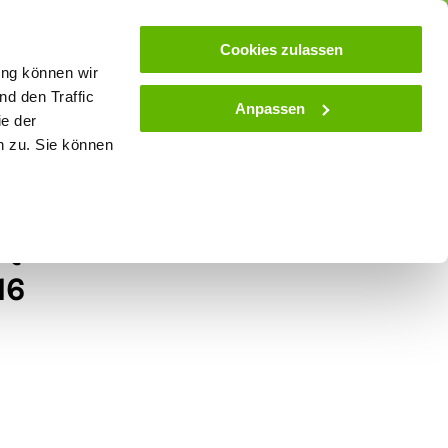
ose
Beratung
Kundenservice
Blog
Cookies zulassen
ung können wir
d den Traffic
Anpassen
ie der
& Stall
Spielwaren
Zaunlexikon
SALE
n zu. Sie können
-Quad mit Polizist und
16