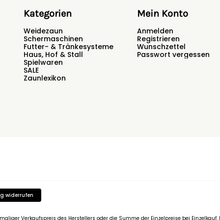
Kategorien
Mein Konto
Weidezaun
Anmelden
Schermaschinen
Registrieren
Futter- & Tränkesysteme
Wunschzettel
Haus, Hof & Stall
Passwort vergessen
Spielwaren
SALE
Zaunlexikon
g widerrufen
emaliger Verkaufspreis des Herstellers oder die Summe der Einzelpreise bei Einzelkau