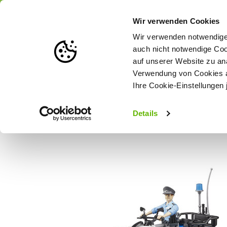
Portofrei
ab 175 € (in DE) – a
Wir verwenden Cookies
Wir verwenden notwendige 
auch nicht notwendige Coo
auf unserer Website zu an
Weidezaun
Zaunlösungen nach Tierart
Verwendung von Cookies au
Ihre Cookie-Einstellungen 
Startseite
Bruder Polizei-Quad mit Polizist und Ausstattung 1:16
Details