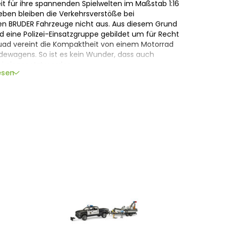
it für ihre spannenden Spielwelten im Maßstab 1:16
eben bleiben die Verkehrsverstöße bei
n BRUDER Fahrzeuge nicht aus. Aus diesem Grund
d eine Polizei-Einsatzgruppe gebildet um für Recht
uad vereint die Kompaktheit von einem Motorrad
ändewagens. So ist es kein Wunder, dass auch
i eingesetzt werden.
esen
t mit seinem optisch sehr modernen Polizei-
Dienstalltag, als auch auf anspruchsvollen
brecherjagt einen bleibenden Eindruck hinterlässt.
sen und die Lenkbarkeit der Vorderachse ist das
in zielgenaues Manövrieren auch im schwierigsten
mbaren Gepäckträger, einer Anhängerkupplung und
 das Quad ideal als Alltags-Dienstfahrzeug
nahe Umsetzung des Fahrzeugs in Verbindung mit
Realitätsnähe kaum zu übertreffen. Durch einen
em für eine sportliche Sitzposition optimierten
 auch bei rasanter Fahrt in unwegsamem Gelände
 Polizist ist voll ausgestattet um ihrem Einsatz
istolengürtel mit Taschenlampe, Funkgerät sowie
ilien für den Einsatz.