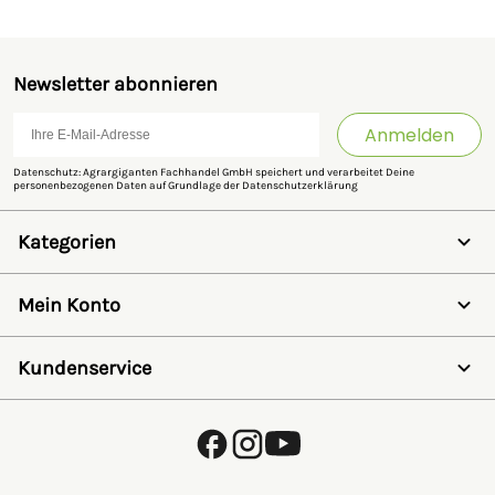
Newsletter abonnieren
Anmelden
Datenschutz: Agrargiganten Fachhandel GmbH speichert und verarbeitet Deine
personenbezogenen Daten auf Grundlage der
Datenschutzerklärung
Kategorien
Weidezaun
Schermaschinen
Mein Konto
Futter- & Tränkesysteme
Haus, Hof & Stall
Anmelden
Spielwaren
Registrieren
Kundenservice
SALE
Wunschzettel
Zaunlexikon
Passwort vergessen
Häufig gestellte Fragen
Kostenlose Fachberatung
Schleifservice
Zahlungsarten
Versand & Lieferung