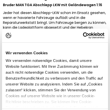
Bruder MAN TGA Abschlepp LKW mit Geländewagen 1:16
Jeder hat diesen Abschlepp-LKW schon im Einsatz gesehen,
wenn er havarierte Fahrzeuge auflädt und in die
Reparaturwerkstatt bringt. Um Fahrzeuge bergen zu können,
kann die Ladeplattform abgesetzt und der Hebekran
ausgefahren und geschwenkt werden. Dabei ermöglichen
die ausziehbare Abschleppbrille und das Ladegeschirr,
bestehend aus Ketten und Radkrallen, ein sicheres und
schnelles Abschleppen. Unterlegkeile und ausklappbare
Stützen bieten sicheren Halt und Profilreifen runden das Bild
Wir verwenden Cookies
Vollständige Beschreibung lesen
ab. Das kippbare Fahrerhaus des MAN LKWs ermöglicht die
Wir verwenden notwendige Cookies, damit unsere
Sicht auf den Motorblock und die Spiegel des Fahrerhauses
Kundenbewertungen
Website funktioniert. Mit Ihrer Zustimmung können wir
können eingeklappt werden. Auch die Motorhaube des
Geländewagens kann geöffnet und dessen
auch nicht notwendige Cookies verwenden, um die
Windschutzscheibe umgeklappt werden. Zudem ist der
Benutzerfreundlichkeit zu verbessern und den Traffic auf
Geländewagen lenkbar. Zur Spielergänzung kann der MAN
unserer Website zu analysieren. Indem Sie auf „Cookies
TGA Abschlepp-LKW mit dem Light and Sound Module (Art.-
zulassen“ klicken, stimmen Sie der Verwendung von
Passende Produkte
Nr.: 02801) ausgestattet werden (nicht im Lieferumfang
Cookies auf unserer Website wie in unserer Cookie-
enthalten).
Richtlinie beschrieben zu. Sie können Ihre Cookie-
Fahrerhaus
Einstellungen jederzeit durch Klick auf „Einstellungen“