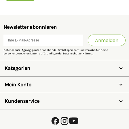
Newsletter abonnieren
Anmelden
Datenschutz: Agrargiganten Fachhandel GmbH speichert und verarbeitet Deine
personenbezogenen Daten auf Grundlage der
Datenschutzerklärung
Kategorien
Weidezaun
Schermaschinen
Mein Konto
Futter- & Tränkesysteme
Haus, Hof & Stall
Anmelden
Spielwaren
Registrieren
Kundenservice
SALE
Wunschzettel
Zaunlexikon
Passwort vergessen
Häufig gestellte Fragen
Kostenlose Fachberatung
Schleifservice
Zahlungsarten