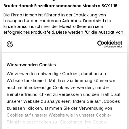
Bruder Horsch Einzelkornsämaschine Maestro 8CX 1:16
Die Firma Horsch ist führend in der Entwicklung von
Lösungen für den modernen Ackerbau. Dabei sind die
Einzelkornsämaschinen der Maestro Serie ein sehr
erfolgreiches Produktfeld. Diese werden für die Aussaat von
zahlreichen Kulturen, wie Mais, Sonnenblumen, Zuckerrüben,
Raps, Sojabohnen und andere Bohnenarten angewendet.
Diese sehr spannende Sämaschine ist neu im
umfangreichen landwirtschaftlichen Sortiment von BRUDER
eingetroffen. Für den Straßentransport kann der
Wir verwenden Cookies
Vollständige Beschreibung lesen
Scharanbau eingeklappt und im Feldbetrieb wieder
Wir verwenden notwendige Cookies, damit unsere
aufgefaltet werden. Der integrierte Tank kann befüllt und
Kundenbewertungen
Website funktioniert. Mit Ihrer Zustimmung können wir
mittels Deckel verschlossen werden. Entleert wird der
Anhänger durch einen Auslassschieber am Boden des Tanks.
auch nicht notwendige Cookies verwenden, um die
Als Zugmaschine für diese eindrucksvolle Sämaschine
Benutzerfreundlichkeit zu verbessern und den Traffic auf
passen die Traktoren der 3000er und 4000er Serie von
unserer Website zu analysieren. Indem Sie auf „Cookies
BRUDER perfekt dazu.
Passende Produkte
zulassen“ klicken, stimmen Sie der Verwendung von
Fahrzeugaufbau
Cookies auf unserer Website wie in unserer Cookie-
Richtlinie beschrieben zu. Sie können Ihre Cookie-
bewegliche Teile an den Kreiseleggen und
Einstellungen jederzeit durch Klick auf „Einstellungen“