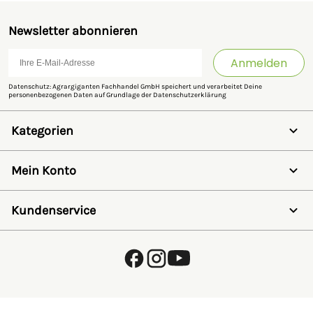
Newsletter abonnieren
Anmelden
Datenschutz: Agrargiganten Fachhandel GmbH speichert und verarbeitet Deine
personenbezogenen Daten auf Grundlage der
Datenschutzerklärung
Kategorien
Weidezaun
Schermaschinen
Mein Konto
Futter- & Tränkesysteme
Haus, Hof & Stall
Anmelden
Spielwaren
Registrieren
Kundenservice
SALE
Wunschzettel
Zaunlexikon
Passwort vergessen
Häufig gestellte Fragen
Kostenlose Fachberatung
Schleifservice
Zahlungsarten
Versand & Lieferung
Retouren & Umtausch
Verpackungsgesetz (VerpackG)