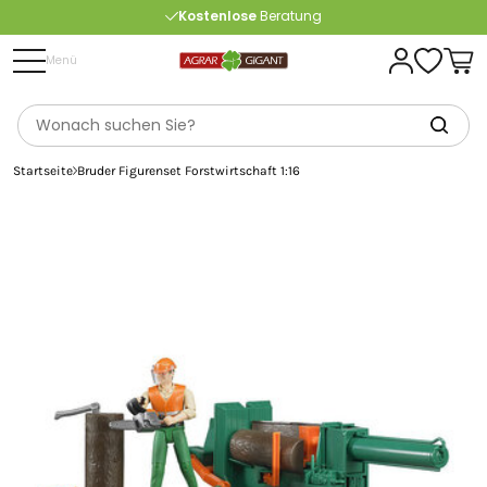
Kostenlose
Beratung
Portofrei
ab 175 € (in DE) – außer Sperrgut
Menü
Startseite
Bruder Figurenset Forstwirtschaft 1:16