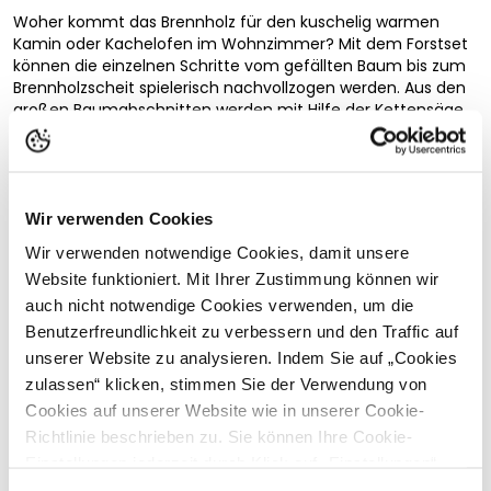
Woher kommt das Brennholz für den kuschelig warmen
Kamin oder Kachelofen im Wohnzimmer? Mit dem Forstset
können die einzelnen Schritte vom gefällten Baum bis zum
Brennholzscheit spielerisch nachvollzogen werden. Aus den
großen Baumabschnitten werden mit Hilfe der Kettensäge
kleinere Abschnitte geschnitten, die sich dann mit dem
Holzspalter in handlichere Scheite weiterverarbeiten lassen.
Natürlich ist hier auch noch Muskelkraft gefragt. Nicht alles
lässt sich mit der Kettensäge erledigen. Für diese Arbeiten
Vollständige Beschreibung lesen
sind die Axt und Handsäge gedacht. Der Arbeitsschutz steht
Wir verwenden Cookies
beim „Holzmachen“ immer im Vordergrund. Deshalb ist
Wir verwenden notwendige Cookies, damit unsere
Kundenbewertungen
auch die Spielfigur mit einer Schutzweste und Helm mit
Website funktioniert. Mit Ihrer Zustimmung können wir
Visier ausgerüstet. Die Arbeitsgeräte können die Figuren
auch nicht notwendige Cookies verwenden, um die
dank ihrer Greifhände sicher halten.
Benutzerfreundlichkeit zu verbessern und den Traffic auf
Inhalt
unserer Website zu analysieren. Indem Sie auf „Cookies
Passende Produkte
bworld-Spielfigur
zulassen“ klicken, stimmen Sie der Verwendung von
4 Holzscheite
Cookies auf unserer Website wie in unserer Cookie-
Axt
Richtlinie beschrieben zu. Sie können Ihre Cookie-
Benzinkanister
Einstellungen jederzeit durch Klick auf „Einstellungen“
Helm mit Visier
Kettensäge
ändern.