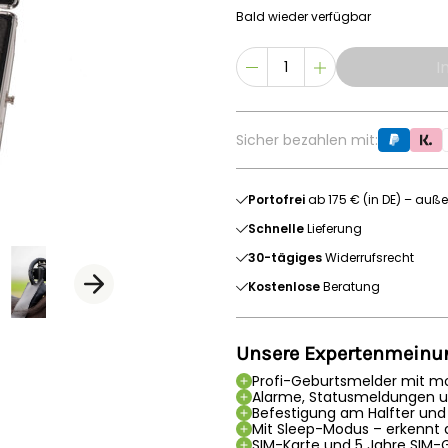
Bald wieder verfügbar
I
Sicher bezahlen mit:
Portofrei
ab 175 € (in DE) – auße
Schnelle
Lieferung
30-tägiges
Widerrufsrecht
Kostenlose
Beratung
Unsere Expertenmeinu
Profi-Geburtsmelder mit m
Alarme, Statusmeldungen u
Befestigung am Halfter und
Mit Sleep-Modus – erkennt 
SIM-Karte und 5 Jahre SIM-