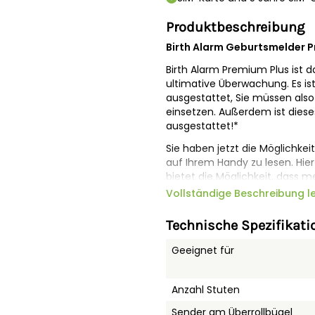
Produktbeschreibung
Birth Alarm Geburtsmelder Pr
Birth Alarm Premium Plus ist 
ultimative Überwachung. Es is
ausgestattet, Sie müssen als
einsetzen. Außerdem ist dies
ausgestattet!*
Sie haben jetzt die Möglichke
auf Ihrem Handy zu lesen. Hie
bietet die Möglichkeit, dass m
teilnehmen. So erhalten alle 
Vollständige Beschreibung l
Statusmeldungen von Ihrem Bi
einfach von Ihrem Smartphone
Technische Spezifikati
Birth Alarm Premium Plus haben
Stute.
Geeignet für
Dies ist das System mit umfas
Überwachung. Der Sender kann 
Anzahl Stuten
befestigt werden.
Sender am Überrollbügel