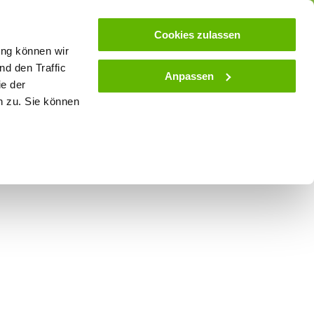
ose
Beratung
Kundenservice
Blog
Cookies zulassen
ung können wir
d den Traffic
Anpassen
ie der
& Stall
Spielwaren
Zaunlexikon
SALE
n zu. Sie können
eburtsmelder Premium