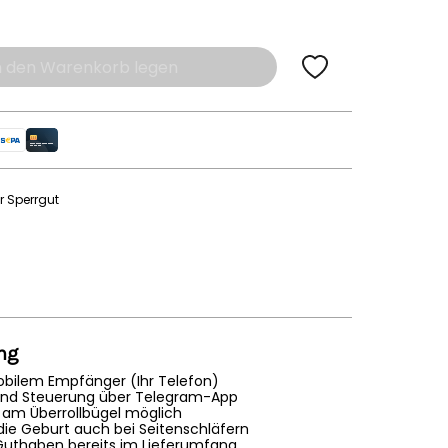
n den Warenkorb legen
r Sperrgut
ng
obilem Empfänger (Ihr Telefon)
nd Steuerung über Telegram-App
 am Überrollbügel möglich
die Geburt auch bei Seitenschläfern
Guthaben bereits im Lieferumfang