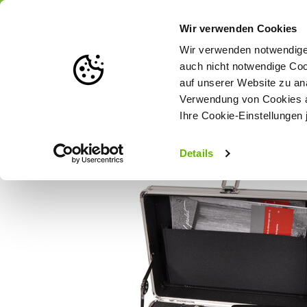
Portofrei
ab 175 € (in DE) – a
Wir verwenden Cookies
Wir verwenden notwendige 
auch nicht notwendige Coo
auf unserer Website zu an
Weidezaun
Zaunlösungen nach Tierart
Verwendung von Cookies au
Ihre Cookie-Einstellungen 
Startseite
Birth Alarm Geburtsmelder Premium Plus
Details