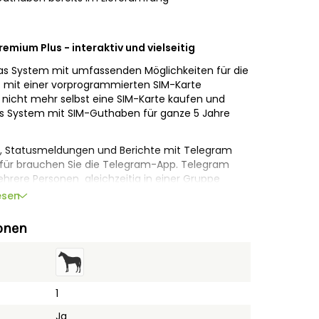
emium Plus - interaktiv und vielseitig
das System mit umfassenden Möglichkeiten für die
t mit einer vorprogrammierten SIM-Karte
o nicht mehr selbst eine SIM-Karte kaufen und
es System mit SIM-Guthaben für ganze 5 Jahre
it, Statusmeldungen und Berichte mit Telegram
rfür brauchen Sie die Telegram-App. Telegram
ehrere Personen gleichzeitig in einer Gruppe
Teilnehmer einer Gruppe Alarm- und
esen
rth Alarm. Mit der Telegram-App können Sie auch
 aus die Einstellungen ändern. Mit dem neuen
onen
 Sie also immer und überall Kontakt zu Ihrer
senden Möglichkeiten für die ultimative
am Antirollgurt/Überrollbügel sowie am Halfter
1
Ja