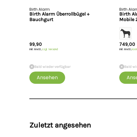
Birth Alarm
Birth Ala
Birth Alarm Überrollbügel +
Birth A
Bauchgurt
Mobile 2
99,90
749,00
Inkl. MwSt.,
zzgl. Versand
Inkl. MwSt.,
kost
Bald wieder verfügbar
Bald wi
Ansehen
Ans
Zuletzt angesehen