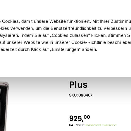
ußer Sperrgut
Schnelle
Lieferung
30-tägiges
Widerrufsrecht
Kostenl
Cookies, damit unsere Website funktioniert. Mit Ihrer Zustimm
kies verwenden, um die Benutzerfreundlichkeit zu verbessern un
alysieren. Indem Sie auf „Cookies zulassen“ klicken, stimmen S
Schermaschinen
Futter- & Tränkesysteme
Haus, Hof 
f unserer Website wie in unserer Cookie-Richtlinie beschriebe
jederzeit durch Klick auf „Einstellungen“ ändern.
Birth Alarm
Birth Alarm G
Plus
SKU: 086467
925,
00
Inkl. MwSt.
kostenloser Versand