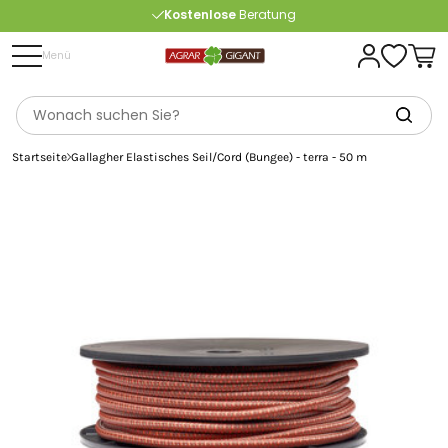
Kostenlose
Beratung
Portofrei
ab 175 € (in DE) – außer Sperrgut
Menü
Startseite
Gallagher Elastisches Seil/Cord (Bungee) - terra - 50 m