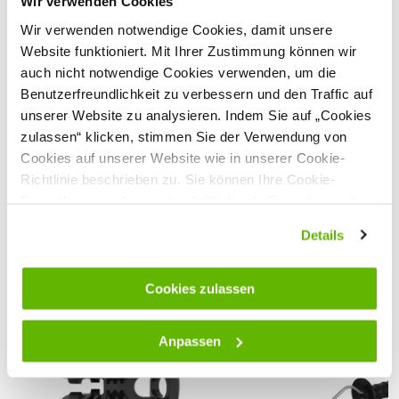
Wir verwenden Cookies
Breite/Durchmesser (mm)
8
Wir verwenden notwendige Cookies, damit unsere
Anzahl Edelstahlleiter
4
Sicherheitshinweise
Website funktioniert. Mit Ihrer Zustimmung können wir
Ø Edelstahlleiter (mm)
0.25
auch nicht notwendige Cookies verwenden, um die
Hersteller:
Gallagher Europe B.V., Bornholmstraat 62a,
9723
AZ
Groningen, Niederlande,
onlineservice@gallagher.eu
Benutzerfreundlichkeit zu verbessern und den Traffic auf
unserer Website zu analysieren. Indem Sie auf „Cookies
zulassen“ klicken, stimmen Sie der Verwendung von
Sehen Sie sich alle technischen Spezifikationen an
Cookies auf unserer Website wie in unserer Cookie-
Richtlinie beschrieben zu. Sie können Ihre Cookie-
Kundenbewertungen
Einstellungen jederzeit durch Klick auf „Einstellungen“
ändern.
Details
Passende Produkte
Cookies zulassen
Anpassen