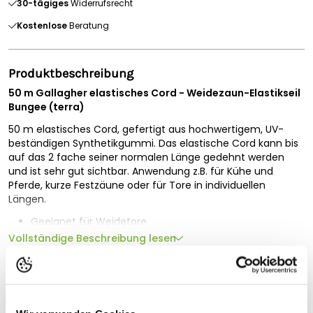
30-tägiges
Widerrufsrecht
Kostenlose
Beratung
Produktbeschreibung
50 m Gallagher elastisches Cord - Weidezaun-Elastikseil
Bungee (terra)
50 m elastisches Cord, gefertigt aus hochwertigem, UV-
beständigen Synthetikgummi. Das elastische Cord kann bis
auf das 2 fache seiner normalen Länge gedehnt werden
und ist sehr gut sichtbar. Anwendung z.B. für Kühe und
Pferde, kurze Festzäune oder für Tore in individuellen
Längen.
Geeignet für Weidetore
UV-beständige Schutzschicht aus Polyethylen
Vollständige Beschreibung lesen
Kern aus hochwertigem Gummi für hervorragende
Elastizität
Technische Spezifikationen
Vier Edelstahl-Litzen erzeugen einen wirksamen
Stromschlag
Geeignet für
Farbe: terra