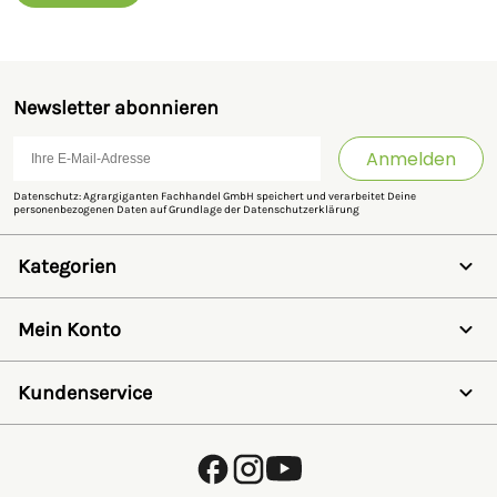
Newsletter abonnieren
Anmelden
Datenschutz: Agrargiganten Fachhandel GmbH speichert und verarbeitet Deine
personenbezogenen Daten auf Grundlage der
Datenschutzerklärung
Kategorien
Weidezaun
Schermaschinen
Mein Konto
Futter- & Tränkesysteme
Haus, Hof & Stall
Anmelden
Spielwaren
Registrieren
Kundenservice
SALE
Wunschzettel
Zaunlexikon
Passwort vergessen
Häufig gestellte Fragen
Kostenlose Fachberatung
Schleifservice
Zahlungsarten