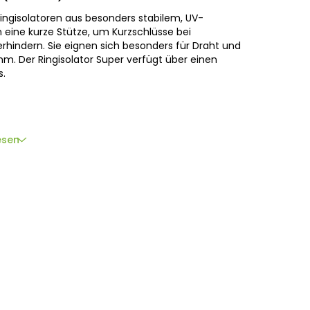
ingisolatoren aus besonders stabilem, UV-
eine kurze Stütze, um Kurzschlüsse bei
rhindern. Sie eignen sich besonders für Draht und
mm. Der Ringisolator Super verfügt über einen
s.
esen
.V., Bornholmstraat 62a,
9723 AZ
Groningen,
llagher.eu