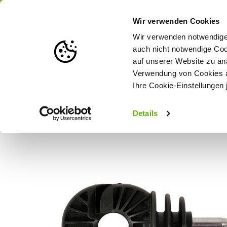
Portofrei
ab 175 € (in DE) – a
Wir verwenden Cookies
Wir verwenden notwendige 
auch nicht notwendige Coo
auf unserer Website zu an
Weidezaun
Zaunlösungen nach Tierart
Verwendung von Cookies au
Ihre Cookie-Einstellungen 
Startseite
250x Gallagher Ringisolator Super
Details