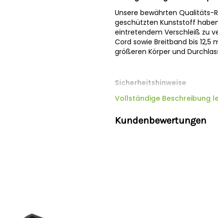
Unsere bewährten Qualitäts-R
geschützten Kunststoff haben 
eintretendem Verschleiß zu ve
Cord sowie Breitband bis 12,5 
größeren Körper und Durchlas
Sicherheitshinweise
Hersteller:
Vollständige Beschreibung l
Gallagher Europe B
Niederlande,
onlineservice@ga
Kundenbewertungen