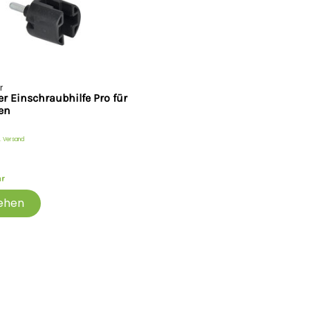
r
er Einschraubhilfe Pro für
ren
. Versand
ar
ehen