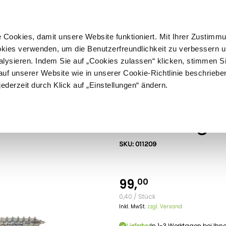
ußer Sperrgut
Schnelle
Lieferung
30-tägiges
Widerrufsrecht
Kostenl
Cookies, damit unsere Website funktioniert. Mit Ihrer Zustimm
kies verwenden, um die Benutzerfreundlichkeit zu verbessern un
alysieren. Indem Sie auf „Cookies zulassen“ klicken, stimmen S
Schermaschinen
Futter- & Tränkesysteme
Haus, Hof 
f unserer Website wie in unserer Cookie-Richtlinie beschriebe
jederzeit durch Klick auf „Einstellungen“ ändern.
Gallagher
250x Gallaghe
SKU: 011209
99,
00
0,40 / Stück
Inkl. MwSt.
zzgl. Versand
In 1-3 Werktagen bei Ihn
Lieferbar