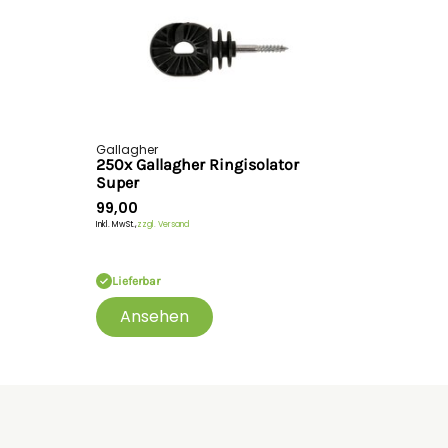
Gallagher
250x Gallagher Ringisolator
Super
99,00
Inkl. MwSt.,
zzgl. Versand
Lieferbar
Ansehen