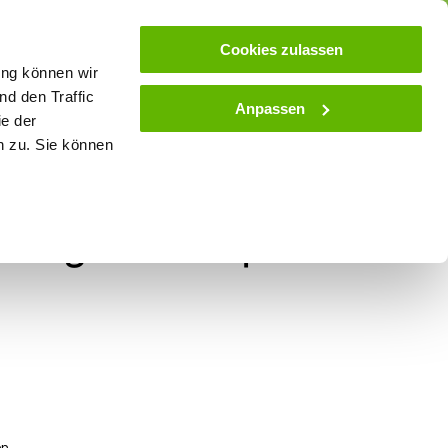
ose
Beratung
Kundenservice
Blog
Cookies zulassen
ung können wir
d den Traffic
Anpassen
ie der
& Stall
Spielwaren
Zaunlexikon
SALE
n zu. Sie können
r Ringisolator Super
en