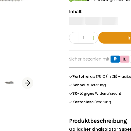
Inhalt
I
Sicher bezahlen mit:
Portofrei
ab 175 € (in DE) – auße
Schnelle
Lieferung
30-tägiges
Widerrufsrecht
Kostenlose
Beratung
Produktbeschreibung
Gallagher Ringisolator Supe