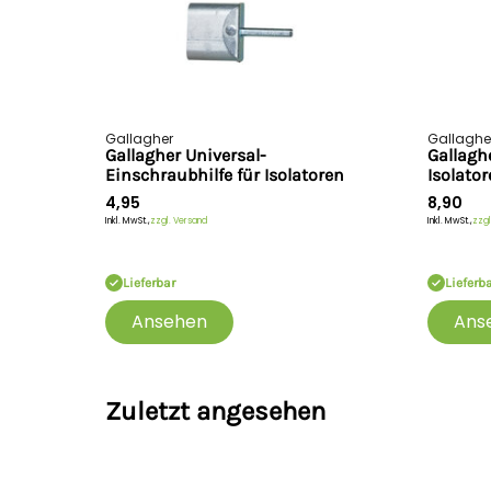
Gallagher
Gallaghe
Gallagher Universal-
Gallagh
Einschraubhilfe für Isolatoren
Isolato
4,95
8,90
Inkl. MwSt.,
zzgl. Versand
Inkl. MwSt.,
zzgl
Lieferbar
Lieferb
Ansehen
Ans
Zuletzt angesehen