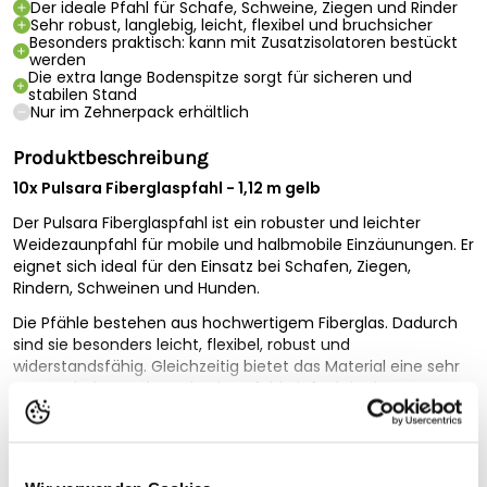
Der ideale Pfahl für Schafe, Schweine, Ziegen und Rinder
Sehr robust, langlebig, leicht, flexibel und bruchsicher
Besonders praktisch: kann mit Zusatzisolatoren bestückt
werden
Die extra lange Bodenspitze sorgt für sicheren und
stabilen Stand
Nur im Zehnerpack erhältlich
Produktbeschreibung
10x Pulsara Fiberglaspfahl - 1,12 m gelb
Der Pulsara Fiberglaspfahl ist ein robuster und leichter
Weidezaunpfahl für mobile und halbmobile Einzäunungen. Er
eignet sich ideal für den Einsatz bei Schafen, Ziegen,
Rindern, Schweinen und Hunden.
Die Pfähle bestehen aus hochwertigem Fiberglas. Dadurch
sind sie besonders leicht, flexibel, robust und
widerstandsfähig. Gleichzeitig bietet das Material eine sehr
gute Isolation und macht den Pfahl einfach in der
Handhabung.
Vollständige Beschreibung lesen
Jeder Pfahl ist mit einem Kopfisolator und einem
Technische Spezifikationen
zusätzlichen Isolator ausgestattet. So lässt sich problemlos