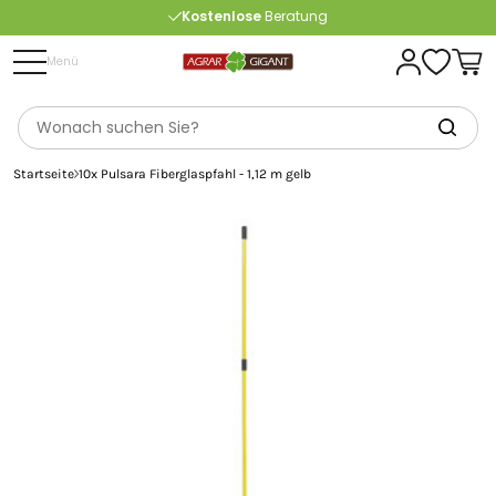
Kostenlose
Beratung
Portofrei
ab 175 € (in DE) – außer Sperrgut
Menü
Startseite
10x Pulsara Fiberglaspfahl - 1,12 m gelb