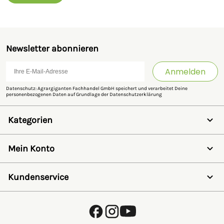
Newsletter abonnieren
Anmelden
Datenschutz: Agrargiganten Fachhandel GmbH speichert und verarbeitet Deine
personenbezogenen Daten auf Grundlage der
Datenschutzerklärung
Kategorien
Weidezaun
Schermaschinen
Mein Konto
Futter- & Tränkesysteme
Haus, Hof & Stall
Anmelden
Spielwaren
Registrieren
Kundenservice
SALE
Wunschzettel
Zaunlexikon
Passwort vergessen
Häufig gestellte Fragen
Kostenlose Fachberatung
Schleifservice
Zahlungsarten