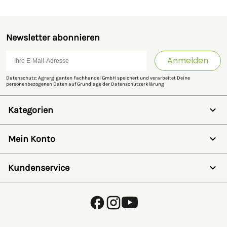
Newsletter abonnieren
Anmelden
Datenschutz: Agrargiganten Fachhandel GmbH speichert und verarbeitet Deine
personenbezogenen Daten auf Grundlage der
Datenschutzerklärung
Kategorien
Weidezaun
Schermaschinen
Mein Konto
Futter- & Tränkesysteme
Haus, Hof & Stall
Anmelden
Spielwaren
Registrieren
Kundenservice
SALE
Wunschzettel
Zaunlexikon
Passwort vergessen
Häufig gestellte Fragen
Kostenlose Fachberatung
Schleifservice
Zahlungsarten
Versand & Lieferung
Retouren & Umtausch