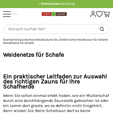
Kostenlose
Beratung
Portofrei
ab 175 € (in DE) – außer Sperrgut
Menü
Startseite
Zaunlexikon
Weidezäune für...
Elektrischer Weidezaun für Schafe
Weidenetze für Schafe
Weidenetze für Schafe
Ein praktischer Leitfaden zur Auswahl
des richtigen Zauns für Ihre
Schafherde
Wenn Sie schon einmal erlebt haben, wie ein Mutterschaf
durch eine durchhängende Zaunstelle gebrochen ist oder
ein Lamm dort graste, wo es definitiv nicht hingehört,
dann wissen Sie: Beim Schafzaun darf es keine