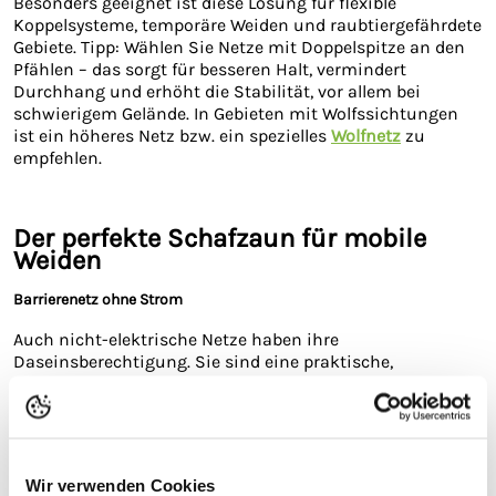
Besonders geeignet ist diese Lösung für flexible
Koppelsysteme, temporäre Weiden und raubtiergefährdete
Gebiete. Tipp: Wählen Sie Netze mit Doppelspitze an den
Pfählen – das sorgt für besseren Halt, vermindert
Durchhang und erhöht die Stabilität, vor allem bei
schwierigem Gelände. In Gebieten mit Wolfssichtungen
ist ein höheres Netz bzw. ein spezielles
Wolfnetz
zu
empfehlen.
Der perfekte Schafzaun für mobile
Weiden
Barrierenetz ohne Strom
Auch nicht-elektrische Netze haben ihre
Daseinsberechtigung. Sie sind eine praktische,
kostengünstige Lösung für kurzfristige Einsätze,
geschützte Flächen oder zur Unterteilung innerhalb eines
gesicherten Bereichs. Perfekt geeignet etwa zum
Abgrenzen eines Lammareals im Frühjahr oder zur
Rotationsbeweidung auf ruhigen Flächen.
ABER
Wir verwenden Cookies
VOSRICHT:
Ohne zusätzliche Absicherung aufgestellt