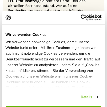
LED-Statusanzeige
direkt am Gerät über den
aktuellen Betriebszustand. Wer auf eine
Fernbedienung verzichten kann, erhält hier
dennoch eine komfortable Steuerung. Die
Fernbedienung und weiteres i Series Zubehör sind
separat erhältlich.
Haltbarkeit:
Das
MBS2000i
macht wie von
Wir verwenden Cookies
Gallagher gewohnt einen soliden und langlebigen
Wir verwenden notwendige Cookies, damit unsere
Eindruck. Der Hersteller setzt auf strenge Tests um
eine lange Lebensdauer zu gewährleisten. Auch bei
Website funktioniert. Mit Ihrer Zustimmung können wir
diesem Gerät gibt es eine
7-jährige
auch nicht notwendige Cookies verwenden, um die
Herstellergarantie
*, die die Qualität des Geräts
Benutzerfreundlichkeit zu verbessern und den Traffic auf
unterstreicht.
unserer Website zu analysieren. Indem Sie auf „Cookies
Leistung:
Mit
10 Joule Entladeenergie
bietet das
zulassen“ klicken, stimmen Sie der Verwendung von
Gerät eine starke Leistung und passt den Impuls
Cookies auf unserer Website wie in unserer Cookie-
dank
intelligenter Steuerungstechnik
automatisch
Richtlinie beschrieben zu. Sie können Ihre Cookie-
an die Zaunbedingungen an. Damit sorgt es für
Einstellungen jederzeit durch Klick auf „Einstellungen“
eine zuverlässige Hütesicherheit – auch bei
ändern.
wechselnden Anforderungen.
Details
Design:
Gallagher setzt auch beim
MBS2000i
auf