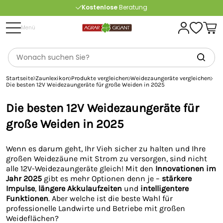
Kostenlose
Beratung
Portofrei
ab 175 € (in DE) – außer Sperrgut
Menü
Startseite
Zaunlexikon
Produkte vergleichen
Weidezaungeräte vergleichen
Die besten 12V Weidezaungeräte für große Weiden in 2025
Die besten 12V Weidezaungeräte für
große Weiden in 2025
Wenn es darum geht, Ihr Vieh sicher zu halten und Ihre
großen Weidezäune mit Strom zu versorgen, sind nicht
alle 12V-Weidezaungeräte gleich! Mit den
Innovationen im
Jahr 2025
gibt es mehr Optionen denn je –
stärkere
Impulse
,
längere Akkulaufzeiten
und
intelligentere
Funktionen
. Aber welche ist die beste Wahl für
professionelle Landwirte und Betriebe mit großen
Weideflächen?