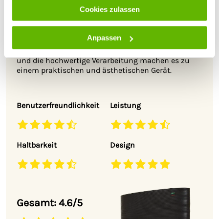
ein modernes, funktionales Design, das durch seine
Cookies zulassen
geschwungenen Formen und den markanten,
schwarz-orangen Farbkontrast
auffällt. Das
schlagfeste Gehäuse
sorgt nicht nur für optische
Anpassen
Akzente, sondern garantiert auch eine hohe
Widerstandsfähigkeit. Die durchdachte Bauweise
und die hochwertige Verarbeitung machen es zu
einem praktischen und ästhetischen Gerät.
Benutzerfreundlichkeit
Leistung
Haltbarkeit
Design
Gesamt: 4.6/5