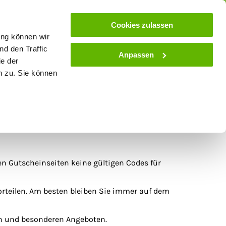
ose
Beratung
Kundenservice
Blog
Cookies zulassen
ung können wir
d den Traffic
Anpassen
ie der
& Stall
Spielwaren
Zaunlexikon
SALE
n zu. Sie können
en Gutscheinseiten keine gültigen Codes für
orteilen. Am besten bleiben Sie immer auf dem
en und besonderen Angeboten.