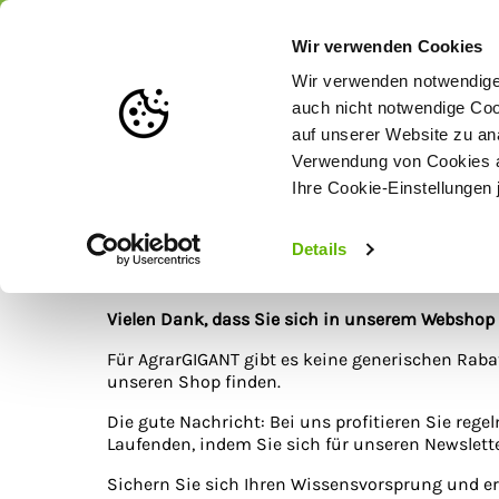
Portofrei
ab 175 € (in DE) – a
Wir verwenden Cookies
Wir verwenden notwendige 
auch nicht notwendige Coo
auf unserer Website zu an
Weidezaun
Zaunlösungen nach Tierart
Verwendung von Cookies au
Ihre Cookie-Einstellungen 
Startseite
AgrarGIGANT-Rabattcodes
AgrarGIGANT-Rabattcod
Details
Vielen Dank, dass Sie sich in unserem Websho
Für AgrarGIGANT gibt es keine generischen Raba
unseren Shop finden.
Die gute Nachricht: Bei uns profitieren Sie reg
Laufenden, indem Sie sich für unseren Newslett
Sichern Sie sich Ihren Wissensvorsprung und er