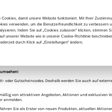
ußer Sperrgut
Schnelle
Lieferung
30-tägiges
Widerrufsrecht
Kostenl
Cookies, damit unsere Website funktioniert. Mit Ihrer Zustimm
kies verwenden, um die Benutzerfreundlichkeit zu verbessern un
alysieren. Indem Sie auf „Cookies zulassen“ klicken, stimmen S
Schermaschinen
Futter- & Tränkesysteme
Haus, Hof 
f unserer Website wie in unserer Cookie-Richtlinie beschriebe
jederzeit durch Klick auf „Einstellungen“ ändern.
es
p umsehen!
tt- oder Gutscheincodes. Deshalb werden Sie auch auf extern
elmäßig von attraktiven Angeboten, Aktionen und exklusiven V
er anmelden.
fahren Sie als Erster von neuen Produkten, aktuellen Aktion