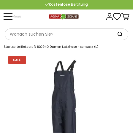
Kostenlose
Beratung
Portofrei
ab 175 € (in DE) – außer Sperrgut
Menü
Startseite
Betacraft ISO940 Damen Latzhose - schwarz (L)
SALE