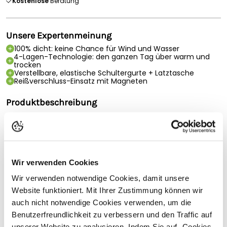
Kostenlose
Beratung
Unsere Expertenmeinung
100% dicht: keine Chance für Wind und Wasser
4-Lagen-Technologie: den ganzen Tag über warm und
trocken
Verstellbare, elastische Schultergurte + Latztasche
Reißverschluss-Einsatz mit Magneten
Produktbeschreibung
Betacraft ISO940 Damen Latzhose - schwarz (L)
Die ISO940 Womens Latzhose ist unsere erstklassige, 100%
wasserdichte und atmungsaktive Überhose, passend zum
ISO940 Womens Parka. Sie verfügt über eine 4-Lagen-
Wir verwenden Cookies
Technologie, die Sie den ganzen Tag lang warm und trocken
hält.
Wir verwenden notwendige Cookies, damit unsere
Drückknöpfe sind eine Plage. Also haben wir sie abgeschafft.
Website funktioniert. Mit Ihrer Zustimmung können wir
Stattdessen haben wir Magnetverschlüsse eingebaut. Dazu
auch nicht notwendige Cookies verwenden, um die
gehören auch Magnetverschlüsse an den Zwickeln der
Benutzerfreundlichkeit zu verbessern und den Traffic auf
Überhosen und Latzhosen von ISO940.
Vollständige Beschreibung lesen
unserer Website zu analysieren. Indem Sie auf „Cookies