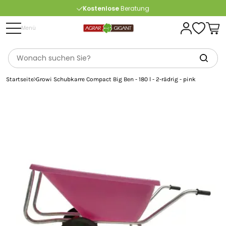
Kostenlose
Beratung
Portofrei
ab 175 € (in DE) – außer Sperrgut
Menü
Startseite
Growi Schubkarre Compact Big Ben - 180 l - 2-rädrig - pink