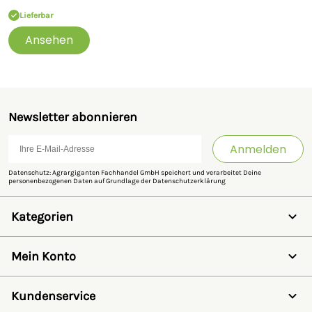
36, 33397, Rietberg, Deutschland,
info@growi.de
Lieferbar
Ansehen
Newsletter abonnieren
Anmelden
Datenschutz: Agrargiganten Fachhandel GmbH speichert und verarbeitet Deine
personenbezogenen Daten auf Grundlage der
Datenschutzerklärung
Kategorien
Weidezaun
Schermaschinen
Mein Konto
Futter- & Tränkesysteme
Haus, Hof & Stall
Anmelden
Spielwaren
Registrieren
Kundenservice
SALE
Wunschzettel
Zaunlexikon