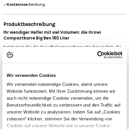
Kostenlose
Beratung
Produktbeschreibung
Ihr wendiger Helfer mit viel Volumen: die Growi
Compactkarre Big Ben 180 Liter
Entdecken Sie die Growi® Compactkarre Big Ben in Pink, die
ideale Lösung für den täglichen Einsatz im Stall, auf dem
Hof, im Garten oder rund um Gebäude. Mit ihrem
großzügigen Fassungsvermögen
von ca. 180 Litern eignet
sie sich hervorragend für den Transport von Mist, Futter,
Wir verwenden Cookies
Einstreu, Laub, Gartenabfällen und vielen weiteren
Materialien.
Wir verwenden notwendige Cookies, damit unsere
Die
stabile PE-Mulde
ist pflegeleicht und für den
Website funktioniert. Mit Ihrer Zustimmung können wir
Vollständige Beschreibung lesen
regelmäßigen Einsatz konzipiert. Das
feuerverzinkte
auch nicht notwendige Cookies verwenden, um die
Untergestell
sorgt für hohe Stabilität und schützt
Kundenbewertungen
Benutzerfreundlichkeit zu verbessern und den Traffic auf
zuverlässig vor Korrosion. Dadurch ist die Compactkarre Big
unserer Website zu analysieren. Indem Sie auf „Cookies
Ben bestens für anspruchsvolle Arbeiten und wechselnde
zulassen“ klicken, stimmen Sie der Verwendung von
Wetterbedingungen geeignet.
Cookies auf unserer Website wie in unserer Cookie-