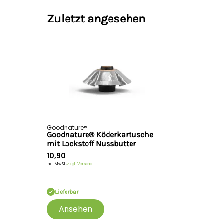
Zuletzt angesehen
Goodnature®
Goodnature® Köderkartusche
mit Lockstoff Nussbutter
10,90
Inkl. MwSt.,
zzgl. Versand
Lieferbar
Ansehen