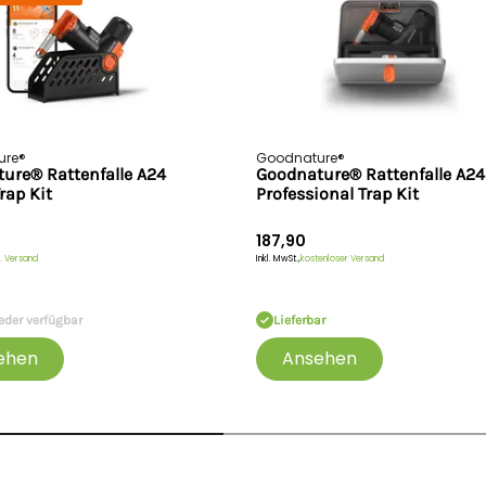
ure®
Goodnature®
ure® Rattenfalle A24
Goodnature® Rattenfalle A24
rap Kit
Professional Trap Kit
187,90
. Versand
Inkl. MwSt.,
kostenloser Versand
eder verfügbar
Lieferbar
ehen
Ansehen