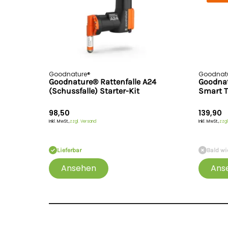
Goodnature®
Goodnat
Goodnature® Rattenfalle A24
Goodnat
(Schussfalle) Starter-Kit
Smart T
98,50
139,90
Inkl. MwSt.,
zzgl. Versand
Inkl. MwSt.,
zzgl
Lieferbar
Bald wi
Ansehen
Ans