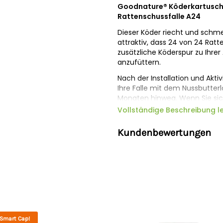
Goodnature® Köderkartusche 
Rattenschussfalle A24
Dieser Köder riecht und schmec
attraktiv, dass 24 von 24 Ratte
zusätzliche Köderspur zu Ihre
anzufüttern.
Nach der Installation und Akt
Ihre Falle mit dem Nussbutter
Monaten hinweg. Wenn Sie siche
steigern Sie den Erfolg beim 
Vollständige Beschreibung l
Kundenbewertungen
Sicherheitshinweise
Hersteller:
Gallagher Europe B
Niederlande,
onlineservice@ga
. Smart Cap!