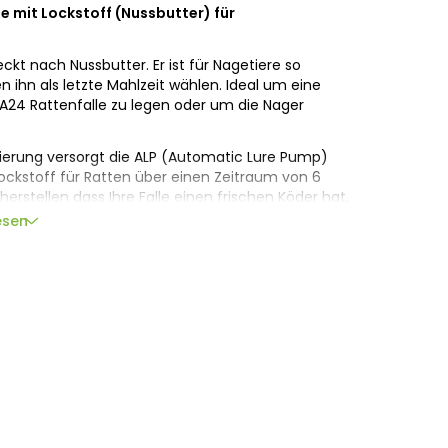
mit Lockstoff (Nussbutter) für
kt nach Nussbutter. Er ist für Nagetiere so
n ihn als letzte Mahlzeit wählen. Ideal um eine
r A24 Rattenfalle zu legen oder um die Nager
ivierung versorgt die ALP (Automatic Lure Pump)
lockstoff für Ratten über einen Zeitraum von 6
rstellen dass Ihre Falle einen frischen Köder hat,
Fangen!
esen
.V., Bornholmstraat 62a,
9723 AZ
Groningen,
llagher.eu