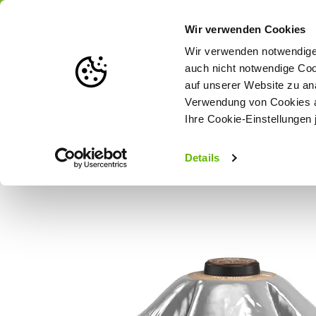
Portofrei
ab 175 € (in DE) – a
Wir verwenden Cookies
Wir verwenden notwendige 
auch nicht notwendige Coo
auf unserer Website zu an
Weidezaun
Zaunlösungen nach Tierart
Verwendung von Cookies au
Ihre Cookie-Einstellungen 
Startseite
Goodnature® Köderkartusche mit Lockstoff Nussbutt
Details