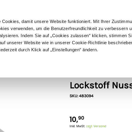
ußer Sperrgut
Schnelle
Lieferung
30-tägiges
Widerrufsrecht
Kostenl
Cookies, damit unsere Website funktioniert. Mit Ihrer Zustimm
kies verwenden, um die Benutzerfreundlichkeit zu verbessern un
alysieren. Indem Sie auf „Cookies zulassen“ klicken, stimmen S
Schermaschinen
Futter- & Tränkesysteme
Haus, Hof 
f unserer Website wie in unserer Cookie-Richtlinie beschriebe
jederzeit durch Klick auf „Einstellungen“ ändern.
er
Goodnature®
Goodnature® 
Lockstoff Nus
SKU: 483094
10,
90
Inkl. MwSt.
zzgl. Versand