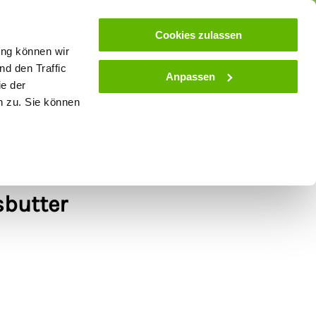
ose
Beratung
Kundenservice
Blog
Cookies zulassen
ung können wir
d den Traffic
Anpassen
ie der
& Stall
Spielwaren
Zaunlexikon
SALE
n zu. Sie können
Köderkartusche mit
sbutter