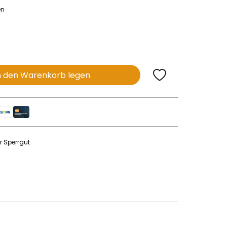
en
n den Warenkorb legen
r Sperrgut