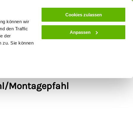
ose
Beratung
Kundenservice
Blog
Cookies zulassen
ung können wir
d den Traffic
Anpassen
ie der
& Stall
Spielwaren
Zaunlexikon
SALE
n zu. Sie können
ze für
hl/Montagepfahl