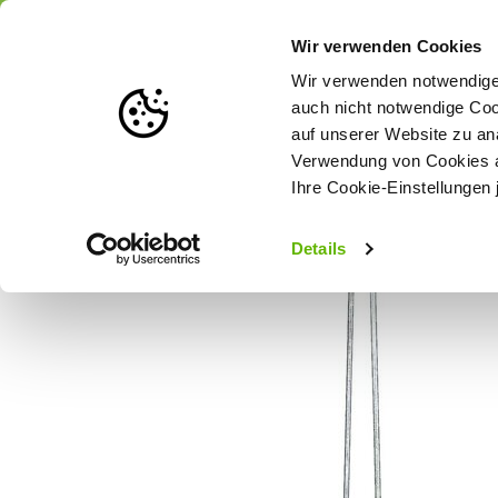
Portofrei
ab 175 € (in DE) – a
Wir verwenden Cookies
Wir verwenden notwendige 
auch nicht notwendige Coo
auf unserer Website zu an
Weidezaun
Zaunlösungen nach Tierart
Verwendung von Cookies au
Ihre Cookie-Einstellungen 
Startseite
Gallagher Stütze für Haspeleckpfahl/Montagepfahl
Details