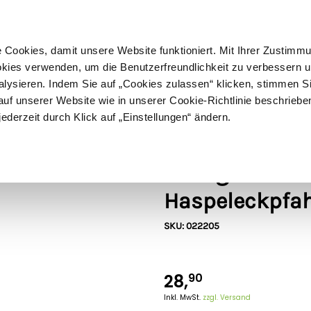
ußer Sperrgut
Schnelle
Lieferung
30-tägiges
Widerrufsrecht
Kostenl
Cookies, damit unsere Website funktioniert. Mit Ihrer Zustimm
kies verwenden, um die Benutzerfreundlichkeit zu verbessern un
alysieren. Indem Sie auf „Cookies zulassen“ klicken, stimmen S
Schermaschinen
Futter- & Tränkesysteme
Haus, Hof 
f unserer Website wie in unserer Cookie-Richtlinie beschriebe
jederzeit durch Klick auf „Einstellungen“ ändern.
Gallagher
Gallagher Stüt
Haspeleckpfa
SKU: 022205
28,
90
Inkl. MwSt.
zzgl. Versand