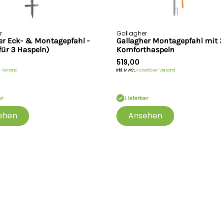
r
Gallagher
er Eck- & Montagepfahl -
Gallagher Montagepfahl mit 
für 3 Haspeln)
Komforthaspeln
519,00
. Versand
Inkl. MwSt.,
kostenloser Versand
ar
Lieferbar
ehen
Ansehen