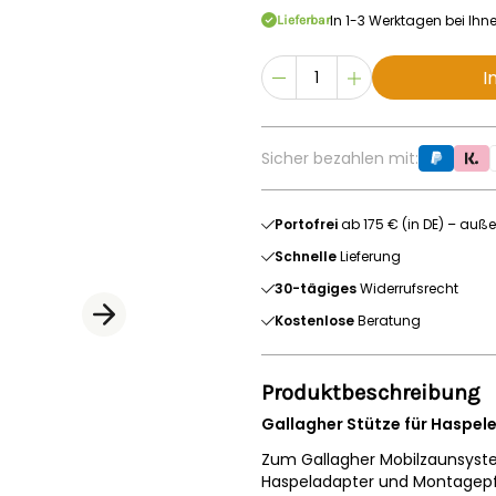
In 1-3 Werktagen bei Ihn
Lieferbar
I
Sicher bezahlen mit:
Portofrei
ab 175 € (in DE) – auße
Schnelle
Lieferung
30-tägiges
Widerrufsrecht
Kostenlose
Beratung
Produktbeschreibung
Gallagher Stütze für Haspe
Zum Gallagher Mobilzaunsyst
Haspeladapter und Montagepfa