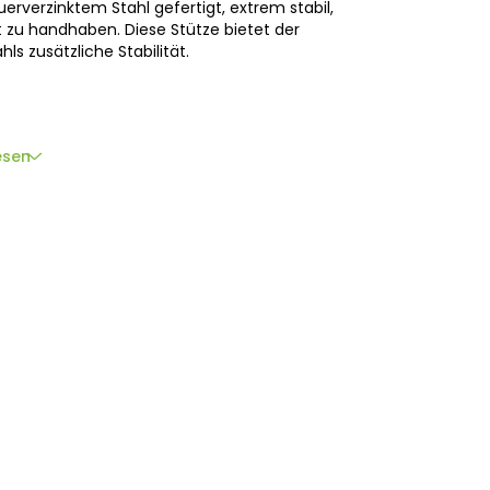
erverzinktem Stahl gefertigt, extrem stabil,
t zu handhaben. Diese Stütze bietet der
ls zusätzliche Stabilität.
esen
.V., Bornholmstraat 62a,
9723 AZ
Groningen,
llagher.eu