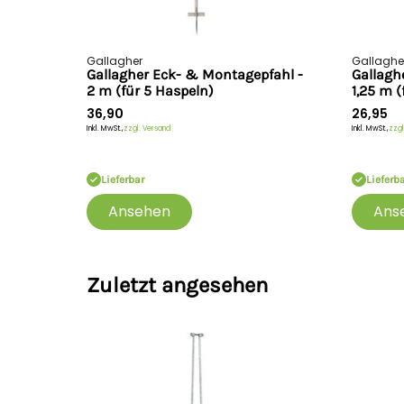
Gallagher
Gallaghe
Gallagher Eck- & Montagepfahl -
Gallagh
2 m (für 5 Haspeln)
1,25 m (
36,90
26,95
Inkl. MwSt.,
zzgl. Versand
Inkl. MwSt.,
zzgl
Lieferbar
Lieferb
Ansehen
Ans
Zuletzt angesehen