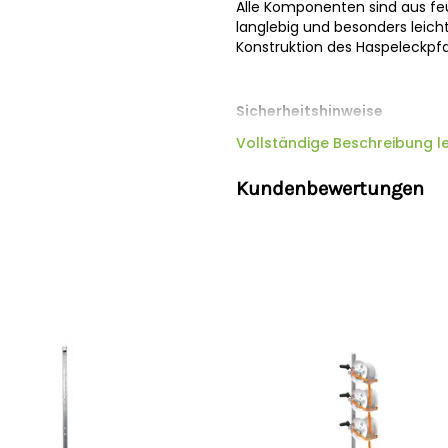
Alle Komponenten sind aus feu
langlebig und besonders leich
Konstruktion des Haspeleckpfah
Sicherheitshinweise
Hersteller:
Vollständige Beschreibung l
Gallagher Europe B
Niederlande,
onlineservice@ga
Kundenbewertungen