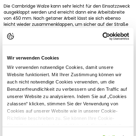
Die Cambridge Walze kann sehr leicht für den Einsatzzweck
ausgeklappt werden und erreicht dann eine Arbeitsbreite
von 450 mm. Nach getaner Arbeit lässt sie sich ebenso
leicht wieder zusammenklappen, um sicher auf der Straße
transportiert zu werden. Das besondere Ringprofil der Walze
erleichtert die Arbeit auf dem Feld, während der Standfuß
ein sicheres Abstellen des Gerätes ermöglicht.
Fahrzeugaufbau
Wir verwenden Cookies
Vollständige Beschreibung lesen
ausfahrbarer Standfuß
Wir verwenden notwendige Cookies, damit unsere
Bewegung/Funktion
Kundenbewertungen
Website funktioniert. Mit Ihrer Zustimmung können wir
Die Walzen ergeben ausgeklappt eine Arbeitsbreite von
auch nicht notwendige Cookies verwenden, um die
450 mm
Benutzerfreundlichkeit zu verbessern und den Traffic auf
unserer Website zu analysieren. Indem Sie auf „Cookies
Allgemein
Passende Produkte
zulassen“ klicken, stimmen Sie der Verwendung von
Achtung! Nicht für Kinder unter 36 Monaten geeignet.
Cookies auf unserer Website wie in unserer Cookie-
Erstickungsgefahr wegen verschluckbarer Kleinteile.
Richtlinie beschrieben zu. Sie können Ihre Cookie-
Altersempfehlung: ab 3 Jahren zum Spielen für Innen
und Außen geeignet
Einstellungen jederzeit durch Klick auf „Einstellungen“
hergestellt aus hochwertigen Kunststoffen wie z.B. ABS
ändern.