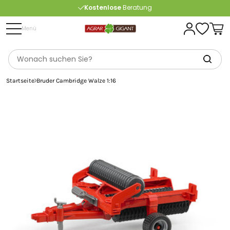
Kostenlose
Beratung
Portofrei
ab 175 € (in DE) – außer Sperrgut
Menü
Startseite
Bruder Cambridge Walze 1:16