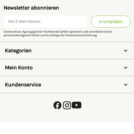
Newsletter abonnieren
Anmelden
Datenschutz: Agrargiganten Fachhandel GmbH speichert und verarbeitet Deine
personenbezogenen Daten auf Grundlage der
Datenschutzerklärung
Kategorien
Weidezaun
Schermaschinen
Mein Konto
Futter- & Tränkesysteme
Haus, Hof & Stall
Anmelden
Spielwaren
Registrieren
Kundenservice
SALE
Wunschzettel
Zaunlexikon
Passwort vergessen
Häufig gestellte Fragen
Kostenlose Fachberatung
Schleifservice
Zahlungsarten
Versand & Lieferung
Retouren & Umtausch
Verpackungsgesetz (VerpackG)
Hinweise zur Batterieentsorgung
EU - Online Dispute Resolution