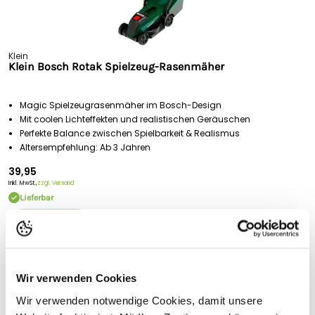
Klein
Klein Bosch Rotak Spielzeug-Rasenmäher
Magic Spielzeugrasenmäher im Bosch-Design
Mit coolen Lichteffekten und realistischen Geräuschen
Perfekte Balance zwischen Spielbarkeit & Realismus
Altersempfehlung: Ab 3 Jahren
39,95
Inkl. MwSt.,
zzgl. Versand
Lieferbar
Ansehen
Portofrei
ab 175 € (in DE) – außer Sperrgut
Schnelle
Lieferung
Wir verwenden Cookies
30-tägiges
Widerrufsrecht
Wir verwenden notwendige Cookies, damit unsere
Kostenlose
Beratung