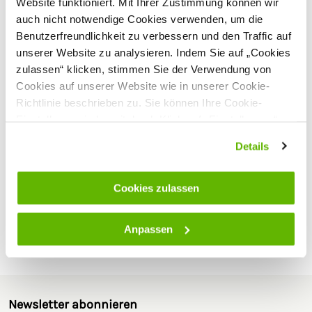
Website funktioniert. Mit Ihrer Zustimmung können wir
Portofrei
ab 175 € (in DE) – außer Sperrgut
auch nicht notwendige Cookies verwenden, um die
Benutzerfreundlichkeit zu verbessern und den Traffic auf
unserer Website zu analysieren. Indem Sie auf „Cookies
zulassen“ klicken, stimmen Sie der Verwendung von
Cookies auf unserer Website wie in unserer Cookie-
Richtlinie beschrieben zu. Sie können Ihre Cookie-
Einstellungen jederzeit durch Klick auf „Einstellungen“
ändern.
Details
Theo Klein - Spielzeugerfahrung seit
über 70 Jahren
Theo Klein ist ein renommierter und international tätiger
Cookies zulassen
Spielwarenhersteller an der Südlichen Weinstraße und begeistert seit
mehr als 70 Jahren seine Kunden mit qualitativ hochwertigen und
pädagogisch wertvollen Spielwaren und einem umfangreichen
Produktsortiment.
Anpassen
Newsletter abonnieren