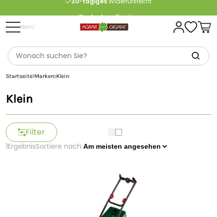
Kostenlose
Beratung
Portofrei
ab 175 € (in DE) – außer Sperrgut
Menü
Startseite
Marken
Klein
Klein
Filter
1
Ergebnis
Sortiere nach