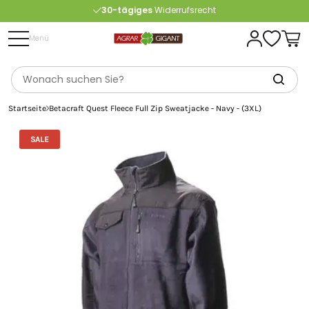
30-tägiges
Widerrufsrecht
Kostenlose
Beratung
Menü
Portofrei
ab 175 € (in DE) – außer Sperrgut
Startseite
Betacraft Quest Fleece Full Zip Sweatjacke - Navy - (3XL)
SALE