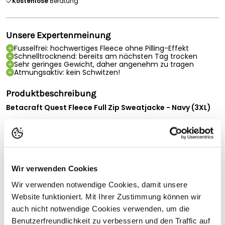
Kostenlose
Beratung
Unsere Expertenmeinung
Fusselfrei: hochwertiges Fleece ohne Pilling-Effekt
Schnelltrocknend: bereits am nächsten Tag trocken
Sehr geringes Gewicht, daher angenehm zu tragen
Atmungsaktiv: kein Schwitzen!
Produktbeschreibung
Betacraft Quest Fleece Full Zip Sweatjacke - Navy (3XL)
Die Betacraft Quest Sweatjacke ist ein pillingfreier Full Zip
Fleecepullover mit Nylonverstärkungen an den Ärmeln und
Schultern. Im Inneren des Sweaters befindet sich ein
durchgehender Reißverschluss mit internem Kinnschutz. Der
Stoff ist schnelltrocknend, atmungsaktiv und besteht aus
Wir verwenden Cookies
vollständig recycelten Materialien. Der Sweater verfügt über
vier Taschen, um ausreichend Stauraum zu bieten. Er hat
Wir verwenden notwendige Cookies, damit unsere
einen extra langen Rücken.
Website funktioniert. Mit Ihrer Zustimmung können wir
auch nicht notwendige Cookies verwenden, um die
Quest kombiniert raffinierten Stil mit ausgezeichnetem
Vollständige Beschreibung lesen
Komfort und großartigen Schnitten in einer Reihe von
Benutzerfreundlichkeit zu verbessern und den Traffic auf