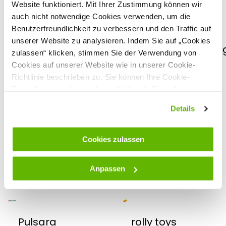
Website funktioniert. Mit Ihrer Zustimmung können wir
auch nicht notwendige Cookies verwenden, um die
Klein
Köhler Holz-
Benutzerfreundlichkeit zu verbessern und den Traffic auf
und
unserer Website zu analysieren. Indem Sie auf „Cookies
Metallverarbeitun
zulassen“ klicken, stimmen Sie der Verwendung von
Cookies auf unserer Website wie in unserer Cookie-
Richtlinie beschrieben zu. Sie können Ihre Cookie-
Einstellungen jederzeit durch Klick auf „Einstellungen“
ändern.
Lister
OLBA
Details
Cookies zulassen
Ormital
PowerPac
Anpassen
Pulsara
rolly toys