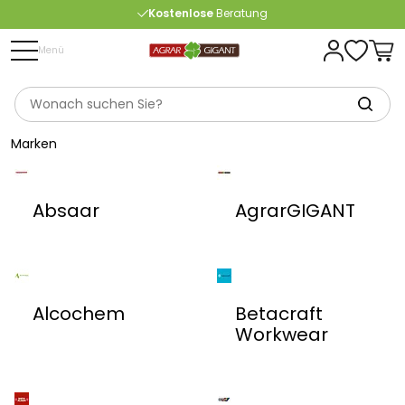
Kostenlose
Beratung
Portofrei
ab 175 € (in DE) – außer Sperrgut
Menü
Marken
Absaar
AgrarGIGANT
Alcochem
Betacraft
Workwear