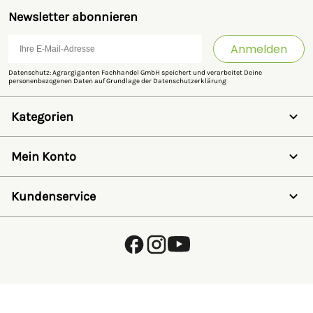
Newsletter abonnieren
Anmelden
Datenschutz: Agrargiganten Fachhandel GmbH speichert und verarbeitet Deine
personenbezogenen Daten auf Grundlage der
Datenschutzerklärung
Kategorien
Weidezaun
Schermaschinen
Mein Konto
Futter- & Tränkesysteme
Haus, Hof & Stall
Anmelden
Spielwaren
Registrieren
Kundenservice
SALE
Wunschzettel
Zaunlexikon
Passwort vergessen
Häufig gestellte Fragen
Kostenlose Fachberatung
Schleifservice
Zahlungsarten
Versand & Lieferung
Retouren & Umtausch
Verpackungsgesetz (VerpackG)
Hinweise zur Batterieentsorgung
EU - Online Dispute Resolution